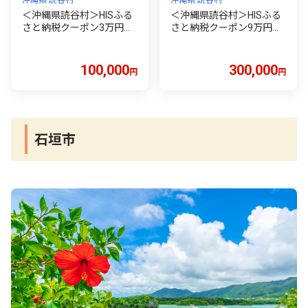
沖縄県 読谷村
沖縄県 読谷村
＜沖縄県読谷村＞HISふる
＜沖縄県読谷村＞HISふる
さと納税クーポン3万円分
さと納税クーポン9万円分
〇 読谷村 リゾートホテル
☆ 読谷村 沖縄 リゾートホ
宿泊 沖縄 旅行 トラベル
テル 宿泊 旅行 トラベル
100,000
300,000
円
円
石垣市