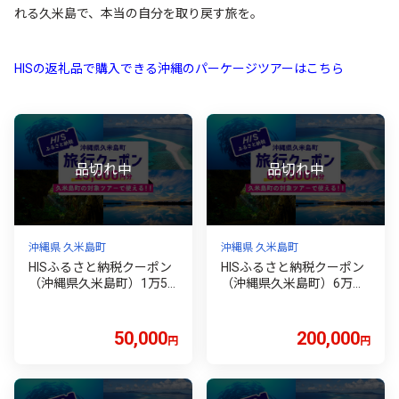
れる久米島で、本当の自分を取り戻す旅を。
HISの返礼品で購入できる沖縄のパーケージツアーはこちら
沖縄県 久米島町
沖縄県 久米島町
HISふるさと納税クーポン
HISふるさと納税クーポン
（沖縄県久米島町）1万5
（沖縄県久米島町）6万円
千円分 観光 宿泊 宿泊券 ト
分 観光 宿泊 宿泊券 トラベ
ラベル 旅行 クーポン リゾ
ル 旅行 クーポン リゾート
ート ホテル ファミリー ペ
ホテル ファミリー ペア ダ
50,000
200,000
円
円
ア ダイビング 沖縄 ビーチ
イビング 沖縄 ビーチ 離島
離島 イーフビーチ はての
イーフビーチ はての浜 ウ
浜 ウミガメ ホタル 釣り シ
ミガメ ホタル 釣り シュノ
ュノーケル
ーケル