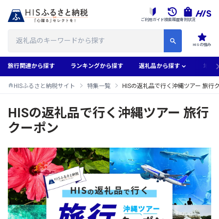
ご利用ガイド
検索履歴
寄附状況
HISの強み
旅行関連から探す
ランキングから探す
返礼品から探す
地域
HISふるさと納税サイト
特集一覧
HISの返礼品で行く沖縄ツアー 旅行
HISの返礼品で行く沖縄ツアー 旅行
クーポン