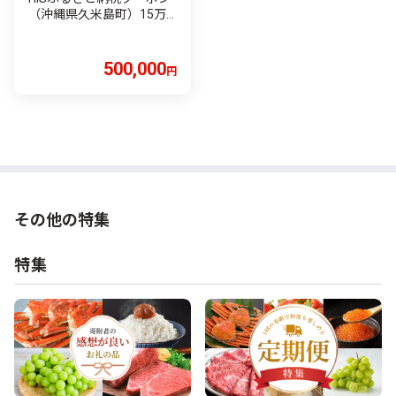
（沖縄県久米島町）15万
円分 観光 宿泊 宿泊券 トラ
ベル 旅行 クーポン リゾー
ト ホテル ファミリー ペア
500,000
円
ダイビング 沖縄 ビーチ 離
島 イーフビーチ はての浜
ウミガメ ホタル 釣り シュ
ノーケル
その他の特集
特集