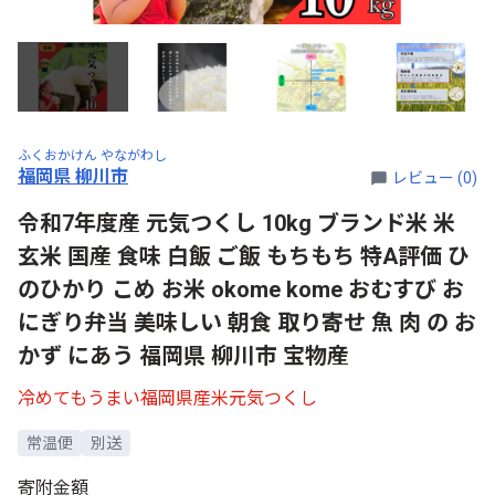
ふくおかけん やながわし
福岡県 柳川市
レビュー (0)
令和7年度産 元気つくし 10kg ブランド米 米
玄米 国産 食味 白飯 ご飯 もちもち 特A評価 ひ
のひかり こめ お米 okome kome おむすび お
にぎり弁当 美味しい 朝食 取り寄せ 魚 肉 の お
かず にあう 福岡県 柳川市 宝物産
冷めてもうまい福岡県産米元気つくし
常温便
別送
寄附金額