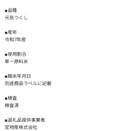
■品種
元気つくし
■産年
令和7年産
■使用割合
単一原料米
■精米年月日
別途商品ラベルに記載
■検査
検査済
■返礼品提供事業者
宝物産株式会社