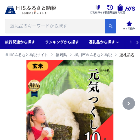
ご利用ガイド
検索履歴
寄附状況
HISの強み
旅行関連から探す
ランキングから探す
返礼品から探す
地域
HISふるさと納税サイト
福岡県
柳川市のふるさと納税
返礼品名