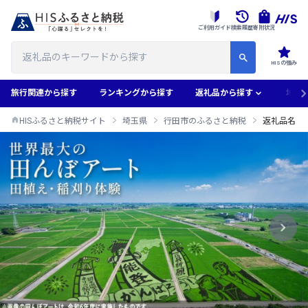
ご利用ガイド
検索履歴
寄附状況
HISの強み
旅行関連から探す
ランキングから探す
返礼品から探す
地域
HISふるさと納税サイト
埼玉県
行田市のふるさと納税
返礼品名