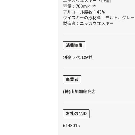
ニッカウヰスキー「伊達」
容量：700ml×1本
アルコール度数：43%
ウイスキーの原材料：モルト、グレー
製造者：ニッカウヰスキー
消費期限
別途ラベル記載
事業者
(株)山加加藤商店
お礼の品ID
6148015