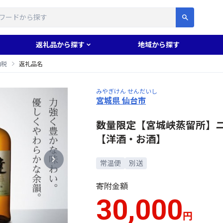
す
返礼品から探す
地域から探す
納税
返礼品名
みやぎけん せんだいし
宮城県 仙台市
数量限定【宮城峡蒸留所】ニ
【洋酒・お酒】
常温便
別送
寄附金額
30,000
円