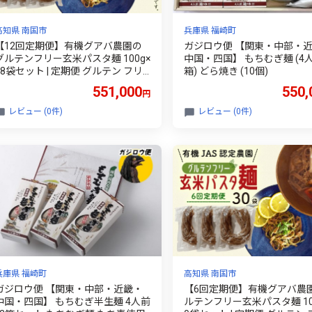
高知県 南国市
兵庫県 福崎町
【12回定期便】有機グアバ農園の
ガジロウ便 【関東・中部・
グルテンフリー玄米パスタ麺 100g×
中国・四国】 もちむぎ麺 (4人
18袋セット | 定期便 グルテン フリ
箱) どら焼き (10個)
ー グルテンフリー 食品 麺 メン め
551,000
550,
円
ん パスタ 人気 おすすめ 有機JAS認
定農園 高知県 南国市
レビュー (0件)
レビュー (0件)
兵庫県 福崎町
高知県 南国市
ガジロウ便 【関東・中部・近畿・
【6回定期便】有機グアバ農
中国・四国】 もちむぎ半生麺 4人前
ルテンフリー玄米パスタ麺 100