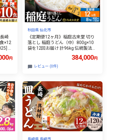
秋田県 仙北市
》長崎
《定期便12ヶ月》稲庭古来堂 切り
食×12
落とし 稲庭うどん（中）800g×10
25] 皿
袋を12回お届け 計96kg 伝統製法認
小分け
定 稲庭古来うどん [乾麺 干麺 干し
000
384,000
円
円
麺 細麺 無添加 防災 災害 備蓄 ロー
リングストック ご当地 お取り寄せ
レビュー (0件)
手綯 てない 稲庭饂飩 12か月 12ヵ
月 12カ月 12ケ月]
長崎県 長崎市