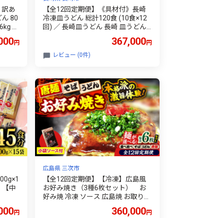
 訳あ
【全12回定期便】《具材付》長崎
ん 80
冷凍皿うどん 総計120食 (10食×12
6kg 伝
回) ／ 長崎皿うどん 長崎 皿うどん
乾麺 干
さらうどん 麺 麺類 スープ 具付き
000
367,000
円
円
離乳食
具材付き 小分け 簡単調理 グルメ 冷
 お取
凍 ひふみ 長崎市
レビュー (0件)
12か月
広島県 三次市
0g×1
【全12回定期便】【冷凍】広島風
 【中
お好み焼き（3種6枚セット） お
好み焼 冷凍 ソース 広島焼 お取り寄
せ そば うどん 唐麺 辛麺 広島 ソー
000
360,000
円
円
ス味 昼食 お昼ごはん 夜食 おやつ