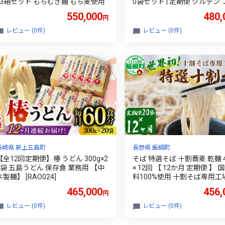
×3箱セット もちむぎ麺 もち麦使用
0袋セット | 定期便 グルテン
グルテンフリー 食品 麺 メン
550,000
480,
円
パスタ 人気 おすすめ 有機JA
農園 高知県 南国市
レビュー (0件)
レビュー (0件)
長崎県 新上五島町
長野県 飯綱町
【全12回定期便】椿 うどん 300g×2
そば 特選そば 十割蕎麦 乾麺 
0袋 五島うどん 保存食 業務用 【中
× 12回 【 12か月 定期便 】 
本製麺】 [RAO024]
料100%使用 十割そば専用工
山本食品 信州 10割 蕎麦 ソバ
465,000
456,
円
そば 信州そば 乾蕎麦 乾そば
そば 小麦粉不使用 贈答 長野 4
レビュー (0件)
レビュー (0件)
0円 長野県 飯綱町 [1713]