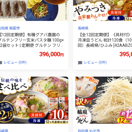
高知県 南国市
長崎県
【12回定期便】有機グアバ農園の
【全12回定期便】《具材付
グルテンフリー玄米パスタ麺 100g×
冷凍皿うどん 総計120食（10
12袋セット | 定期便 グルテン フリ
回）長崎県/ひふみ [42AABZ0
ー グルテンフリー 食品 麺 メン め
うどん 麺 麺類 スープ 冷凍 
396,000
395,
円
ん パスタ 人気 おすすめ 有機JAS認
具付き 簡単調理 ギフト 長崎
定農園 高知県 南国市
レビュー (0件)
レビュー (0件)
長崎県
秋田県 仙北市