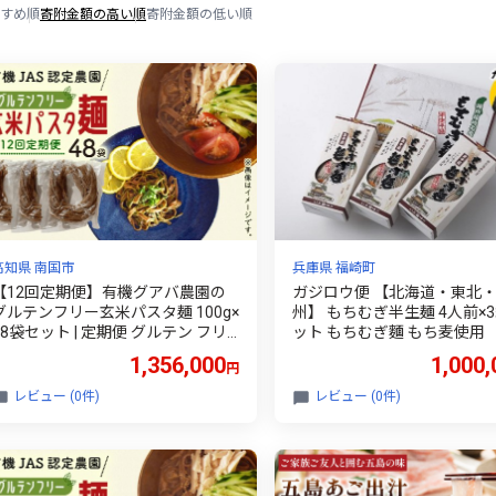
すめ順
寄附金額の高い順
寄附金額の低い順
高知県 南国市
兵庫県 福崎町
【12回定期便】有機グアバ農園の
ガジロウ便 【北海道・東北
グルテンフリー玄米パスタ麺 100g×
州】 もちむぎ半生麺 4人前×
48袋セット | 定期便 グルテン フリ
ット もちむぎ麵 もち麦使用
ー グルテンフリー 食品 麺 メン め
1,356,000
1,000,
円
ん パスタ 人気 おすすめ 有機JAS認
定農園 高知県 南国市
レビュー (0件)
レビュー (0件)