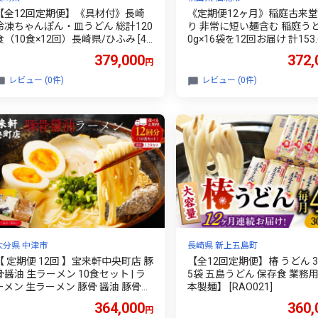
【全12回定期便】《具材付》長崎
《定期便12ヶ月》稲庭古来堂
冷凍ちゃんぽん・皿うどん 総計120
り 非常に短い麺含む 稲庭うど
食（10食×12回）長崎県/ひふみ [42
0g×16袋を12回お届け 計153.
AABZ022] 皿うどん ちゃんぽん 麺
統製法認定 稲庭古来うどん [
379,000
372,
円
麺類 スープ 冷凍 小分け 具付き 簡
麺 干し麺 細麺 無添加 時短 
単調理 ギフト 長崎
介護食 カット手間なし ご当地
レビュー (0件)
レビュー (0件)
り寄せ 手綯 てない 稲庭饂飩 
12ヵ月 12カ月 12ケ月]
大分県 中津市
長崎県 新上五島町
【 定期便 12回 】宝来軒中央町店 豚
【全12回定期便】椿 うどん 30
骨醤油 生ラーメン 10食セット | ラ
5袋 五島うどん 保存食 業務用
ーメン 生ラーメン 豚骨 醤油 豚骨ラ
本製麺】 [RAO021]
ーメン とんこつラーメン 醤油ラー
364,000
360,
円
メン 自家製 麺 生麺 10食 セット ギ