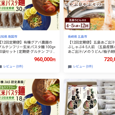
高知県 南国市
長崎県 五島市
【12回定期便】有機グアバ農園の
【12回定期便】五島あご出
グルテンフリー玄米パスタ麺 100g×
ぶしゃぶ4-5人前 （五島産豚
30袋セット | 定期便 グルテン フリ
あご出汁/〆のうどん/柚子胡
ー グルテンフリー 食品 麺 メン め
五島市/NEWパンドラ[PAD016
960,000
720,
円
ん パスタ 人気 おすすめ 有機JAS認
うどん 豚肉 出汁 お鍋 なべ 鍋
定農園 高知県 南国市
レビュー (0件)
レビュー (0件)