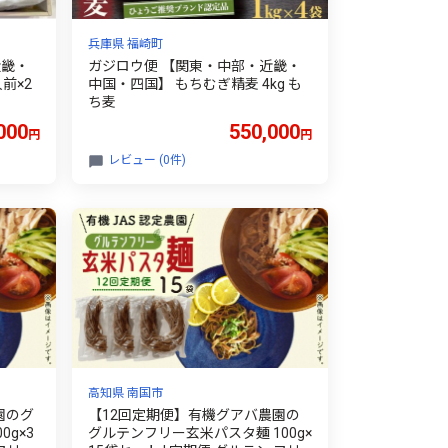
兵庫県 福崎町
近畿・
ガジロウ便 【関東・中部・近畿・
前×2
中国・四国】 もちむぎ精麦 4kg も
ち麦
000
550,000
円
円
レビュー (0件)
高知県 南国市
園のグ
【12回定期便】有機グアバ農園の
g×3
グルテンフリー玄米パスタ麺 100g×