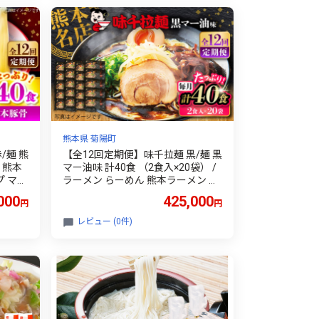
熊本県 菊陽町
/麺 熊
【全12回定期便】味千拉麺 黒/麺 黒
/ 熊本
マー油味 計40食 （2食入×20袋） /
プ マー
ラーメン らーめん 熊本ラーメン 菊
ン ra
陽町 味千ラーメン フライドガーリ
000
425,000
円
円
 人気
ック にんにく ラード ギフト 秘伝 ra
寄せ ご
men 特製 厳選 たっぷり noodle 熊
レビュー (0件)
熊本県
本県 ご当地グルメ 黒マー油 拉麺
[BHA
【重光産業株式会社】 [BHAJ005]