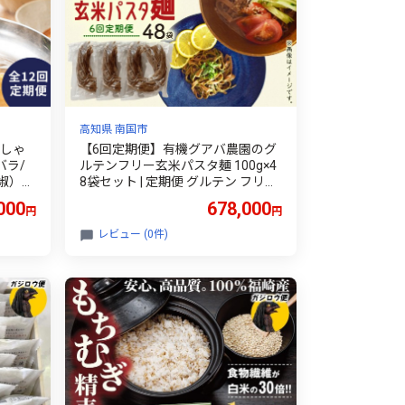
高知県 南国市
汁しゃ
【6回定期便】有機グアバ農園のグ
バラ/
ルテンフリー玄米パスタ麺 100g×4
椒）
8袋セット | 定期便 グルテン フリー
] 五島
グルテンフリー 食品 麺 メン めん
000
678,000
円
円
パスタ 人気 おすすめ 有機JAS認定
農園 高知県 南国市
レビュー (0件)