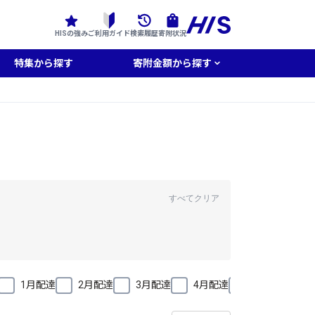
HISの強み
ご利用ガイド
検索履歴
寄附状況
特集から探す
寄附金額から探す
すべてクリア
1月配達
2月配達
3月配達
4月配達
5月配達