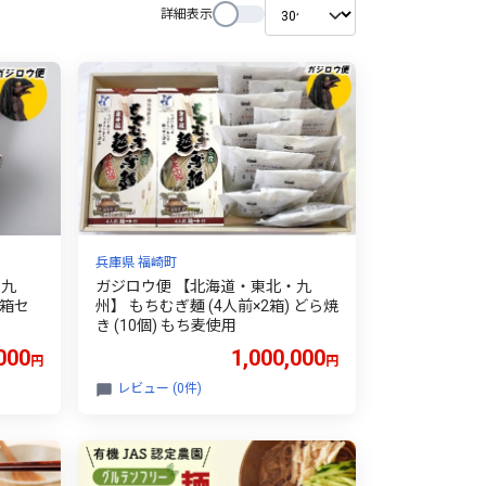
詳細表示
兵庫県 福崎町
・九
ガジロウ便 【北海道・東北・九
3箱セ
州】 もちむぎ麺 (4人前×2箱) どら焼
き (10個) もち麦使用
000
1,000,000
円
円
レビュー (0件)