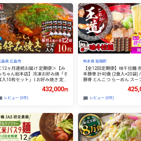
広島県 広島市
熊本県 菊陽町
＜12ヶ月連続お届け 定期便＞【み
【全12回定期便】味千拉麺 赤
っちゃん総本店】冷凍お好み焼「そ
本豚骨 計40食 (2食入×20袋) 
ば入10枚セット」 | お好み焼き 定期
豚骨 とんこつ らーめん スー
便 広島お好み焼き 冷凍お好み焼き
油 中太麺 豚骨ラーメン ラーメ
432,000
425,
円
定期配送 ご当地グルメ 名店グルメ
men グルメ おいしい スープ
みっちゃん総本店 ソウルフード 簡
おすすめ らーめん 拉麺 取り
レビュー (0件)
レビュー (0件)
単調理 家庭用 お取り寄せ 人気 おす
当地ラーメン 拉麺 麺 乾麺 
すめ 広島県 広島市
菊陽町 【重光産業株式会社】 
J008]