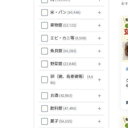
おす
米・パン
(60,946)
果物類
(52,122)
エビ・カニ等
(8,508)
魚貝類
(66,283)
野菜類
(22,840)
卵（鶏、烏骨鶏等）
(4,6
86)
お酒
(42,863)
飲料類
(47,480)
菓子
(56,655)