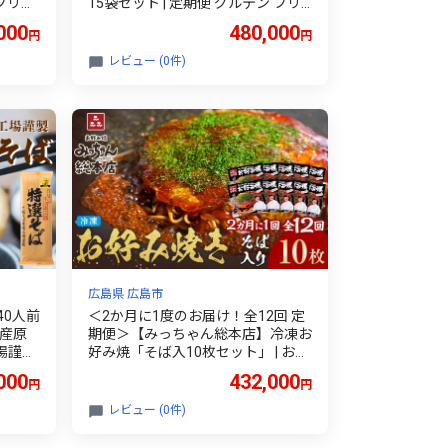
 フリー
15袋セット | 定期便 グルテン フリ
 めん
ー グルテンフリー 食品 麺 メン め
000
480,000
円
円
S認定
ん パスタ 人気 おすすめ 有機JAS認
定農園 高知県 南国市
レビュー (0件)
広島県 広島市
40人前
＜2か月に1度のお届け！全12回 定
国産原
期便＞【みっちゃん総本店】冷凍お
場謹製
好み焼「そば入10枚セット」 | お好
 十割
み焼き 定期便 広島お好み焼き 冷凍
000
432,000
円
円
 年越し
お好み焼き 定期配送 ご当地グルメ
5600
名店グルメ みっちゃん総本店 ソウ
レビュー (0件)
ルフード 簡単調理 家庭用 お取り寄
せ 人気 おすすめ 広島県 広島市