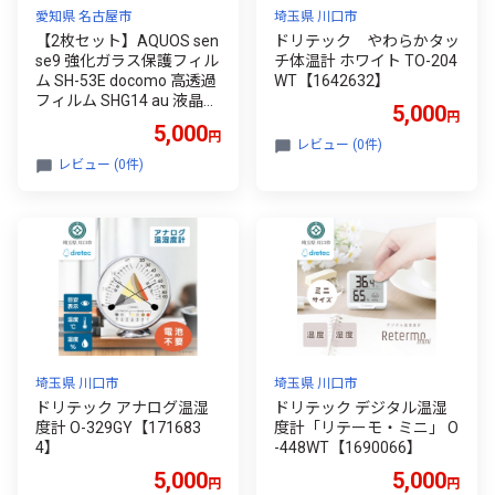
愛知県 名古屋市
埼玉県 川口市
【2枚セット】AQUOS sen
ドリテック やわらかタッ
se9 強化ガラス保護フィル
チ体温計 ホワイト TO-204
ム SH-53E docomo 高透過
WT【1642632】
フィルム SHG14 au 液晶画
5,000
円
面保護フィルム A405SH S
5,000
円
oftBank ディスプレイ保護
レビュー (0件)
シート SHG14 UQ mobile
レビュー (0件)
2.5D 超薄型 表面硬度10H
耐衝撃 快適なタッチ 貼り
付け簡単 キズ防止 疎油撥
水
埼玉県 川口市
埼玉県 川口市
ドリテック アナログ温湿
ドリテック デジタル温湿
度計 O-329GY【171683
度計「リテーモ・ミニ」 O
4】
-448WT【1690066】
5,000
5,000
円
円