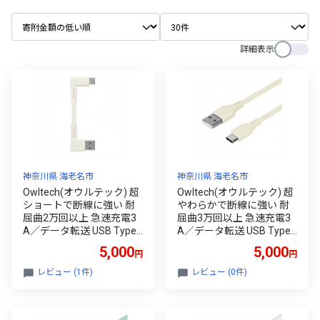
詳細表示
神奈川県 海老名市
神奈川県 海老名市
Owltech(オウルテック) 超
Owltech(オウルテック) 超
ショートで断線に強い 耐
やわらかで断線に強い 耐
屈曲2万回以上 急速充電3
屈曲3万回以上 急速充電3
A／データ転送 USB Type-
A／データ転送 USB Type-
A to USB Type-C L字コネ
A to USB Type-C シリコン
5,000
5,000
円
円
クター ケーブル OWL-CBK
ケーブル OWL-CBSRCA15
TC1LR-KI キナリ 【 ケーブ
-KI キナリ 【 シリコンケー
レビュー (1件)
レビュー (0件)
ル 家電 神奈川県 海老名市
ブル スマホ充電 神奈川県
】
海老名市 】