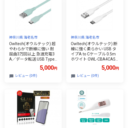
神奈川県 海老名市
神奈川県 海老名市
Owltech(オウルテック) 超
Owltech(オウルテック) 断
やわらかで断線に強い 耐
線に強く柔らかい USB タ
屈曲3万回以上 急速充電3
イプA to Cケーブル 0.5m
A／データ転送 USB Type-
ホワイト OWL-CBA4CA5-
A to USB Type-C シリコン
WH 【 ケーブル 家電 神奈
5,000
5,000
円
円
ケーブル OWL-CBSRCA15
川県 海老名市 】
-IB アイスミントブルー 【
レビュー (0件)
レビュー (0件)
シリコンケーブル スマホ
充電 神奈川県 海老名市 】