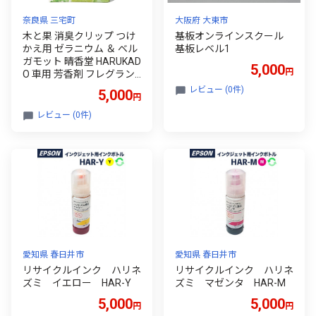
奈良県 三宅町
大阪府 大東市
木と果 消臭クリップ つけ
基板オンラインスクール
かえ用 ゼラニウム ＆ ベル
基板レベル1
ガモット 晴香堂 HARUKAD
5,000
円
O 車用 芳香剤 フレグラン
ス
レビュー (0件)
5,000
円
レビュー (0件)
愛知県 春日井市
愛知県 春日井市
リサイクルインク ハリネ
リサイクルインク ハリネ
ズミ イエロー HAR-Y
ズミ マゼンタ HAR-M
5,000
5,000
円
円