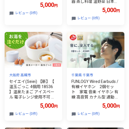
器 蒸し料理 温野菜 日本製
5,000
円
時短料理 ひとり暮らし 調
5,000
円
理用品 キッチンツール 大
レビュー (0件)
阪府高槻市/清水産業株式
レビュー (0件)
会社 [AOET014]
大阪府 高槻市
千葉県 千葉市
セイエイ(Seiei) 【新】【
FUNLOGY Wired Earbuds /
温玉ごっこ 4個用 18536
有線イヤホン 2個セッ
】温泉たまご アイスペー
ト 家電 音楽 イヤホン 有
ル 電子レンジ使用不可 大
線 高音質 カナル型 通勤 通
阪府高槻市/清水産業株式
学 コスパ大賞受賞 千葉県
5,000
5,000
円
円
会社 [AOET010]
千葉市[№5346-1959]
レビュー (0件)
レビュー (0件)