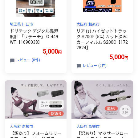
埼玉県 川口市
大阪府 和泉市
ドリテック デジタル温湿
リア (s) ハイゼットトラッ
度計 「リテーモ」 O-449
ク S200P (5%) カット済み
WT【1690038】
カーフィルム S200C【172
2824】
5,000
円
5,000
円
レビュー (0件)
レビュー (0件)
大阪府 高槻市
大阪府 高槻市
【訳あり】フォームリリー
【訳あり】マッサージロー