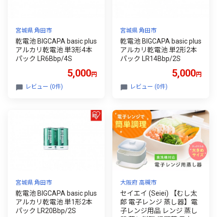
宮城県 角田市
宮城県 角田市
乾電池 BIGCAPA basic plus
乾電池 BIGCAPA basic plus
アルカリ乾電池 単3形4本
アルカリ乾電池 単2形2本
パック LR6Bbp/4S
パック LR14Bbp/2S
5,000
5,000
円
円
レビュー (0件)
レビュー (0件)
宮城県 角田市
大阪府 高槻市
乾電池 BIGCAPA basic plus
セイエイ (Seiei) 【むし太
アルカリ乾電池 単1形2本
郎 電子レンジ 蒸し器】電
パック LR20Bbp/2S
子レンジ用品 レンジ 蒸し