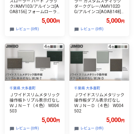
スローラー ハード ブラッ
ラー カスタムスティック
ク/AMV103/アルインコ[A
ダークグレー/AMV102D
OAB156] フォームローラ
G/アルインコ[AOAB148]
ー ストレッチローラー ボ
健康 美容 運動 ダイエット
5,000
5,000
円
円
ディローラー マッサージ
ストレッチ トレーニング
ローラー 筋膜 筋膜リリー
筋トレ マッサージ リング
レビュー (0件)
レビュー (0件)
ス ローラー マッサージ ス
マッサージャー 筋膜 筋膜
トレッチ 肩こり 腰痛 肩 肩
はがし 筋膜ローラー 筋膜
甲骨 腰 太もも 全身 筋肉
リリース コリ こり 首 脚
ほぐし 健康 運動 美容 ダイ
ふくらはぎ 太もも 全身 腕
エット 指圧 むくみ 大きめ
二の腕 肩 肩こり 筋肉 むく
家庭用 人気 定番 おすすめ
み 脚痩せ つぼ ツボ ほぐし
ギフト プレゼント アルイ
ギフト プレゼント MIVIOS
ンコ
千葉県 大多喜町
千葉県 大多喜町
Ｊワイドスリムメタリック
Ｊワイドスリムメタリック
操作板トリプル表示灯なし
操作板ダブル表示灯なし
ＷＪＮ－Ｔ（４色） W004
ＷＪＮ－Ｄ（４色） W004
503
502
5,000
5,000
円
円
レビュー (0件)
レビュー (0件)