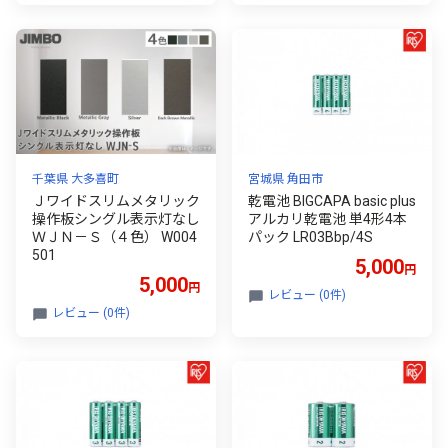
千葉県 大多喜町
宮城県 角田市
Ｊワイドスリムメタリック
乾電池 BIGCAPA basic plus
操作板シングル表示灯なし
アルカリ乾電池 単4形4本
ＷＪＮ－Ｓ（４色） W004
パック LR03Bbp/4S
501
5,000
円
5,000
円
レビュー (0件)
レビュー (0件)