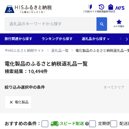
ご利用ガイド
検索履歴
寄附状況
HISの強み
旅行関連から探す
ランキングから探す
返礼品から探す
地域
HISふるさと納税サイト
返礼品一覧
電化製品のふるさと納税返礼品一
電化製品のふるさと納税返礼品一覧
検索結果：10,494件
絞り込み選択中の条件
すべてクリア
電化製品
おすすめの条件：
スピード配送
定期便
配送