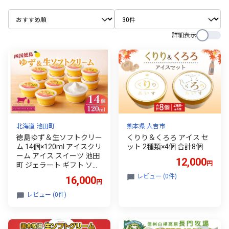
詳細表示
北海道 池田町
熊本県 人吉市
徳島ゆず＆生ソフトクリー
くりり＆くろろ アイス セ
ム 14個×120ml アイスクリ
ット 2種類×4個 合計8個
ーム アイス スイーツ 池田
12,000
円
町 ジェラート ギフト ソフ
トクリーム 国産 詰め合わ
レビュー (0件)
16,000
円
せ アイスセット 嶋木牧場
レビュー (0件)