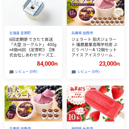
北海道 足寄町
兵庫県 加西市
6回定期便 できたて直送
ジェラート 狛犬ジェラー
「大空 ヨーグルト」 400g
ト 播磨農業高等学校産 ぶ
×4個×6回 《足寄町》【株
どう ベリーA 12個セット
式会社しあわせチーズ工
アイス アイスクリーム 手
房】 [BEAK040] ヨーグル
作り ギフト プレゼント お
84,000
23,000
円
円
ト よーぐると 乳製品 牛乳
祝い
乳酸菌 免疫力 美味しい 高
レビュー (0件)
レビュー (0件)
評価 おすすめ ギフト 400g
定期便 足寄町産 北海道産
道産 足寄町 北海道
兵庫県 加西市
福岡県 糸島市