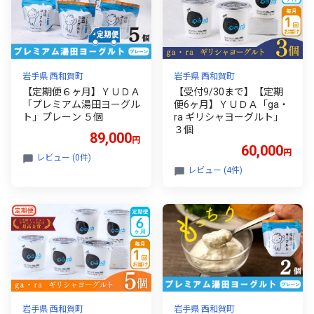
岩手県 西和賀町
岩手県 西和賀町
【定期便６ヶ月】ＹＵＤＡ
【受付9/30まで】【定期
「プレミアム湯田ヨーグル
便6ヶ月】ＹＵＤＡ「ga・
ト」プレーン ５個
ra ギリシャヨーグルト」
３個
89,000
円
60,000
円
レビュー (0件)
レビュー (4件)
岩手県 西和賀町
岩手県 西和賀町