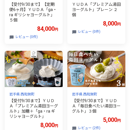
【受付9/30まで】【定期
ＹＵＤＡ「プレミアム湯田
便6ヶ月】ＹＵＤＡ「ga・
ヨーグルト」プレーン ２
ra ギリシャヨーグルト」
個
５個
8,000
円
84,000
円
レビュー (0件)
レビュー (0件)
岩手県 西和賀町
岩手県 西和賀町
【受付9/30まで】ＹＵＤ
【受付9/30まで】ＹＵＤ
Ａ「プレミアム湯田ヨーグ
Ａ「毎日食べたい湯田ヨー
ルト」加糖＋「ga・ra ギ
グルト」３個
リシャヨーグルト」
5,000
円
8,000
円
レビュー (2件)