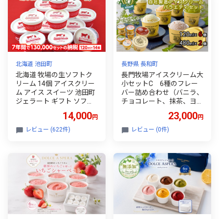
北海道 池田町
長野県 長和町
北海道 牧場の生ソフトク
長門牧場アイスクリーム大
リーム 14個 アイスクリー
小セットC 6種のフレー
ム アイス スイーツ 池田町
バー詰め合わせ（バニラ、
ジェラート ギフト ソフト
チョコレート、抹茶、ヨー
クリーム 120ml×14個 国産
グルト、いちご、あんず）
14,000
23,000
円
円
詰め合わせ アイスセッ
人気スイーツ 濃厚ミル
ト
ク 直送 牛乳 生乳 国
レビュー (622件)
レビュー (0件)
産 夏ギフト 長野県 贈
答品 お土産 お中元 お
歳暮 クリスマス