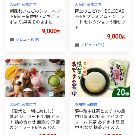
大阪府 泉佐野市
大阪府 泉佐野市
朝採れいちごのシャーベッ
極上の口どけ。 DOLCE AS
ト6個 ー泉佐野・いちごラ
PERA プレミアム・ジェラ
ボより,果実そのままにー
ート セレクション 6種セッ
ト
9,000
円
9,000
円
レビュー (0件)
レビュー (0件)
大阪府 泉佐野市
高知県 南国市
【愛犬と一緒に楽しむ】
夢中熱中抹茶とあずきの最
贅沢 ジェラート 12個 セッ
中110ml✕20個 | アイスク
ト 詰め合わせ 無添加 (季節
リーム 抹茶 あずき 小豆 最
のジェラート6個 ＆ わんち
中 もなか 抹茶アイス 人気
ゃん専用6個)
大容量 有名 アイスセット