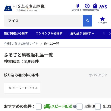
ご利用ガイド
検索履歴
寄附状況
HISの強み
旅行関連から探す
ランキングから探す
返礼品から探す
地域
HISふるさと納税サイト
返礼品一覧
ふるさと納税返礼品一覧
検索結果：8,995件
絞り込み選択中の条件
すべてクリア
キーワード: アイス
おすすめの条件：
スピード配送
定期便
配送