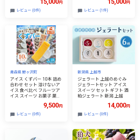
15,000
15,000
円
円
詰め合わせ スイーツ ジェ
ラート 久保田食品 高知県
レビュー (0件)
レビュー (1件)
南国市
青森県 鰺ヶ沢町
新潟県 上越市
アイス くずバー 10本 詰め
ジェラート 上越のめぐみ
合わせ セット 溶けないア
ジェラートセット アイス
イス 食べ比べ フルーツア
スイーツ セット ギフト 酒
イス スイーツ お菓子 菓子
粕ジェラート 新潟 上越
和菓子 おやつ デザート シ
9,500
14,000
円
円
ャーベット ご当地スイー
ツ ご当地 お土産 葛バー 冷
レビュー (0件)
レビュー (0件)
凍 冷凍配送 青森 鰺ヶ沢町