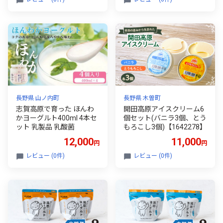
長野県 山ノ内町
長野県 木曽町
志賀高原で育った ほんわ
開田高原アイスクリーム6
かヨーグルト400ml 4本セ
個セット(バニラ3個、とう
ット 乳製品 乳酸菌
もろこし3個)【1642278】
12,000
11,000
円
円
レビュー (0件)
レビュー (0件)