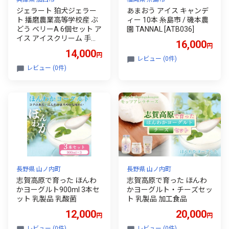
ジェラート 狛犬ジェラー
あまおう アイス キャンデ
ト 播磨農業高等学校産 ぶ
ィー 10本 糸島市 / 磯本農
どう ベリーA 6個セット ア
園 TANNAL [ATB036]
イス アイスクリーム 手作
16,000
円
り ギフト プレゼント お祝
14,000
円
い
レビュー (0件)
レビュー (0件)
長野県 山ノ内町
長野県 山ノ内町
志賀高原で育った ほんわ
志賀高原で育った ほんわ
かヨーグルト900ml 3本セ
かヨーグルト・チーズセッ
ット 乳製品 乳酸菌
ト 乳製品 加工食品
12,000
20,000
円
円
レビュー (0件)
レビュー (0件)