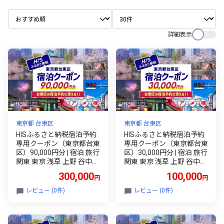
詳細表示
東京都 台東区
東京都 台東区
HISふるさと納税宿泊予約
HISふるさと納税宿泊予約
専用クーポン（東京都台東
専用クーポン（東京都台東
区）90,000円分 | 宿泊 旅行
区）30,000円分 | 宿泊 旅行
関東 東京 浅草 上野 谷中
関東 東京 浅草 上野 谷中
台東区 ホテル 旅館 エイチ
台東区 ホテル 旅館 エイチ
300,000
100,000
円
円
アイエス
アイエス
レビュー (0件)
レビュー (0件)