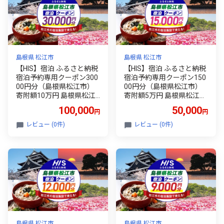
約 宿泊予約 国内旅行 トラ
約 宿泊予約 国内旅行 トラ
ベル 旅行券 ペア 家族旅行
ベル 旅行券 ペア 家族旅行
温泉 絶景 風景 癒し
温泉 絶景 風景 癒し
島根県 松江市
島根県 松江市
【HIS】宿泊 ふるさと納税
【HIS】宿泊 ふるさと納税
宿泊予約専用クーポン300
宿泊予約専用クーポン150
00円分（島根県松江市）
00円分（島根県松江市）
寄附額10万円 島根県松江
寄附額5万円 島根県松江
市/株式会社エイチ・ア
市/株式会社エイチ・ア
100,000
50,000
円
円
イ・エス [ALHT006]｜人気
イ・エス [ALHT005]｜人気
おすすめ HIS 旅行 旅 券 宿
おすすめ HIS 旅行 旅 券 宿
レビュー (0件)
レビュー (0件)
泊券 利用券 招待券 ホテル
泊券 利用券 招待券 ホテル
旅館 観光 ご当地 ギフト プ
旅館 観光 ご当地 ギフト プ
レゼント 贈り物 贈答 宿泊
レゼント 贈り物 贈答 宿泊
クーポン 島根 松江 山陰 予
クーポン 島根 松江 山陰 予
約 宿泊予約 国内旅行 トラ
約 宿泊予約 国内旅行 トラ
ベル 旅行券 ペア 家族旅行
ベル 旅行券 ペア 家族旅行
温泉 絶景 風景 癒し
温泉 絶景 風景 癒し
島根県 松江市
島根県 松江市