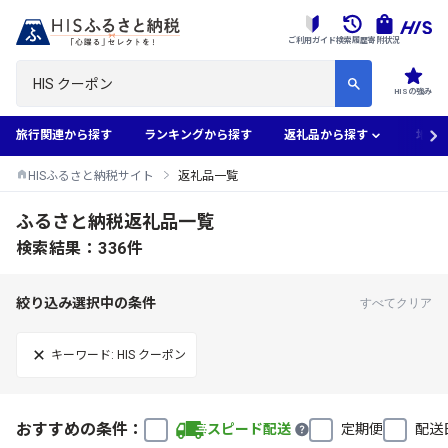
ご利用ガイド
検索履歴
寄附状況
HISの強み
旅行関連から探す
ランキングから探す
返礼品から探す
地域
HISふるさと納税サイト
返礼品一覧
ふるさと納税返礼品一覧
検索結果：336件
絞り込み選択中の条件
すべてクリア
キーワード: HIS クーポン
おすすめの条件：
スピード配送
定期便
配送