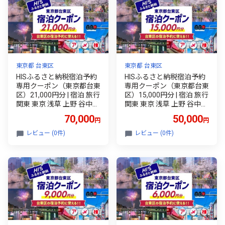
東京都 台東区
東京都 台東区
HISふるさと納税宿泊予約
HISふるさと納税宿泊予約
専用クーポン（東京都台東
専用クーポン（東京都台東
区）21,000円分 | 宿泊 旅行
区）15,000円分 | 宿泊 旅行
関東 東京 浅草 上野 谷中
関東 東京 浅草 上野 谷中
台東区 ホテル 旅館 エイチ
台東区 ホテル 旅館 エイチ
70,000
50,000
円
円
アイエス
アイエス
レビュー (0件)
レビュー (0件)