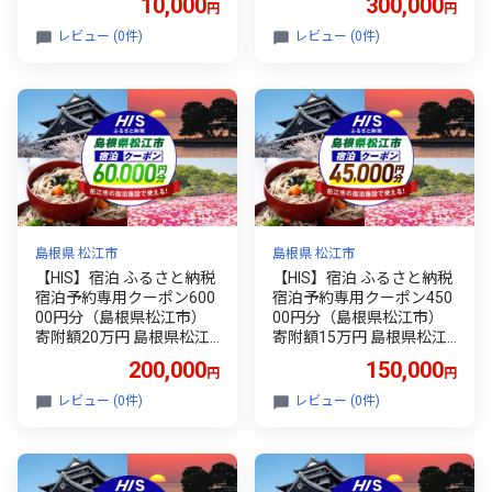
10,000
300,000
円
円
アイエス
イ・エス [ALHT009]｜人気
おすすめ HIS 旅行 旅 券 宿
レビュー (0件)
レビュー (0件)
泊券 利用券 招待券 ホテル
旅館 観光 ご当地 ギフト プ
レゼント 贈り物 贈答 宿泊
クーポン 島根 松江 山陰 予
約 宿泊予約 国内旅行 トラ
ベル 旅行券 ペア 家族旅行
温泉 絶景 風景 癒し
島根県 松江市
島根県 松江市
【HIS】宿泊 ふるさと納税
【HIS】宿泊 ふるさと納税
宿泊予約専用クーポン600
宿泊予約専用クーポン450
00円分（島根県松江市）
00円分（島根県松江市）
寄附額20万円 島根県松江
寄附額15万円 島根県松江
市/株式会社エイチ・ア
市/株式会社エイチ・ア
200,000
150,000
円
円
イ・エス [ALHT008]｜人気
イ・エス [ALHT007]｜人気
おすすめ HIS 旅行 旅 券 宿
おすすめ HIS 旅行 旅 券 宿
レビュー (0件)
レビュー (0件)
泊券 利用券 招待券 ホテル
泊券 利用券 招待券 ホテル
旅館 観光 ご当地 ギフト プ
旅館 観光 ご当地 ギフト プ
レゼント 贈り物 贈答 宿泊
レゼント 贈り物 贈答 宿泊
クーポン 島根 松江 山陰 予
クーポン 島根 松江 山陰 予