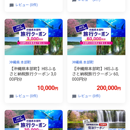
すめ HIS 旅行 旅 券 宿泊券
レビュー (0件)
利用券 招待券 ホテル 旅館
観光 ご当地 ギフト プレゼ
ント 贈り物 贈答 宿泊 クー
ポン 島根 松江 山陰 予約
宿泊予約 国内旅行 トラベ
ル 旅行券 ペア 家族旅行 温
泉 絶景 風景 癒し
沖縄県 本部町
沖縄県 本部町
【沖縄県本部町】HISふる
【沖縄県本部町】HISふる
さと納税旅行クーポン 3,0
さと納税旅行クーポン 60,
00円分
000円分
10,000
200,000
円
円
レビュー (0件)
レビュー (0件)