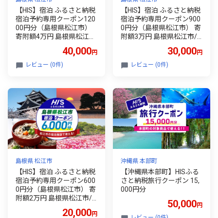
【HIS】宿泊 ふるさと納税
【HIS】宿泊 ふるさと納税
宿泊予約専用クーポン120
宿泊予約専用クーポン900
00円分（島根県松江市）
0円分（島根県松江市） 寄
寄附額4万円 島根県松江
附額3万円 島根県松江市/
市/株式会社エイチ・ア
株式会社エイチ・アイ・エ
40,000
30,000
円
円
イ・エス [ALHT004]｜人気
ス [ALHT003]｜人気 おす
おすすめ HIS 旅行 旅 券 宿
すめ HIS 旅行 旅 券 宿泊券
レビュー (0件)
レビュー (0件)
泊券 利用券 招待券 ホテル
利用券 招待券 ホテル 旅館
旅館 観光 ご当地 ギフト プ
観光 ご当地 ギフト プレゼ
レゼント 贈り物 贈答 宿泊
ント 贈り物 贈答 宿泊 クー
クーポン 島根 松江 山陰 予
ポン 島根 松江 山陰 予約
約 宿泊予約 国内旅行 トラ
宿泊予約 国内旅行 トラベ
ベル 旅行券 ペア 家族旅行
ル 旅行券 ペア 家族旅行 温
温泉 絶景 風景 癒し
泉 絶景 風景 癒し
島根県 松江市
沖縄県 本部町
【HIS】宿泊 ふるさと納税
【沖縄県本部町】HISふる
宿泊予約専用クーポン600
さと納税旅行クーポン 15,
0円分（島根県松江市） 寄
000円分
附額2万円 島根県松江市/
50,000
円
株式会社エイチ・アイ・エ
20,000
円
ス [ALHT002]｜人気 おす
レビュー (0件)