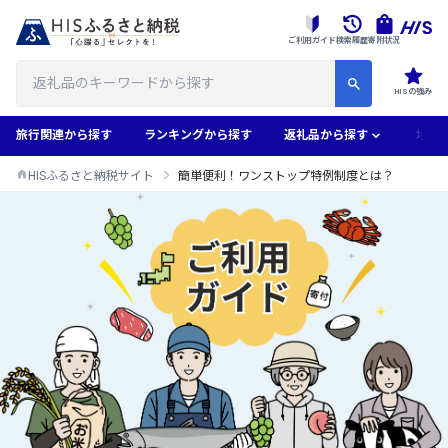
ご利用ガイド
検索履歴
寄附状況
HISの強み
旅行関連から探す
ランキングから探す
返礼品から探す
地域
HISふるさと納税サイト
簡単便利！ワンストップ特例制度とは？