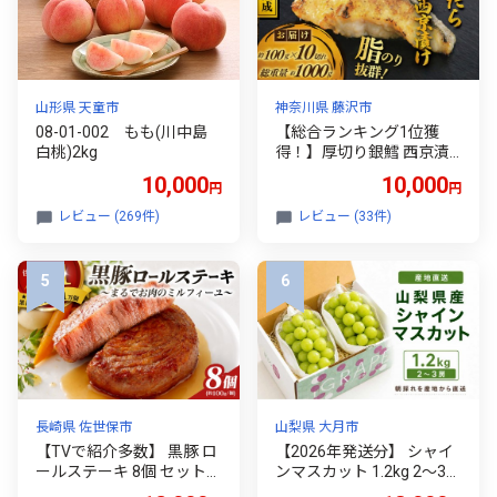
20564991]
山形県 天童市
神奈川県 藤沢市
08-01-002 もも(川中島
【総合ランキング1位獲
白桃)2kg
得！】厚切り銀鱈 西京漬
け 訳あり 銀鱈 西京漬け 計
10,000
10,000
円
円
約 1,000g (約 100g × 10切)
西京味噌 西京みそ 味噌漬
レビュー (269件)
レビュー (33件)
け みそ 味噌 鮮魚 魚介 銀
だら 銀ダラ ギンダラ ぎん
だら 鱈 タラ 魚 西京焼き
西京漬 西京やき 冷凍 厳選
鮮魚 漬け魚 漬魚 新鮮 小分
け 人気返礼品 おかず おつ
まみ お酒のあて 家計応援
10000円 魚喜 神奈川 湘南
藤沢
長崎県 佐世保市
山梨県 大月市
【TVで紹介多数】 黒豚 ロ
【2026年発送分】 シャイ
ールステーキ 8個 セット
ンマスカット 1.2kg 2～3房
お箸でほぐせるやわらかさ
おすすめ 人気 山梨県 産地