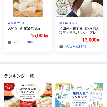
鳥取県 大山町
埼玉県 深谷市
DS-15 新甘泉梨 3kg
＜国産大和芋使用＞冷凍大
和芋とろろパック プレー
15,000
円
ン20パック・青のり10パ
13,000
円
ック／計30パック 【112
レビュー (53件)
18-0367】
レビュー (282件)
ランキング一覧