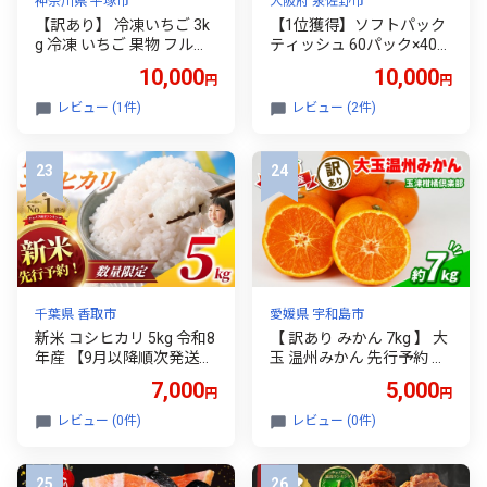
神奈川県 平塚市
大阪府 泉佐野市
【訳あり】 冷凍いちご 3k
【1位獲得】ソフトパック
g 冷凍 いちご 果物 フルー
ティッシュ 60パック×400
ツ デザート アイス ジャム
枚 200組【ピュアパルプ1
10,000
10,000
円
円
ヨーグルト スムージー シ
00％ 高評価 人気急上昇 ま
ャーベット ケーキ ショー
とめ買い 日用品 常備品 て
レビュー (1件)
レビュー (2件)
トケーキ ストロベリー お
ぃっしゅ 備蓄 防災 箱な
やつ 苺 イチゴ ichigo 果実
し】
果汁 冷凍食品 サイズ 不揃
い 訳あり 訳アリ 人気 子ど
も 家庭用 おすすめ JA湘南
湘南農業協同組合 神奈川
県 平塚市
千葉県 香取市
愛媛県 宇和島市
新米 コシヒカリ 5kg 令和8
【 訳あり みかん 7kg 】 大
年産 【9月以降順次発送】
玉 温州みかん 先行予約 玉
精米 一等米 白米 米 お米
津柑橘倶楽部 温州 蜜柑 大
7,000
5,000
円
円
先行予約 数量 限定 こしひ
玉みかん 甘い 果物 くだも
かり 5キロ 米5kg ごはん
の フルーツ 柑橘 mikan 愛
レビュー (0件)
レビュー (0件)
こめ コメ はくまい お米マ
媛蜜柑 愛媛みかん 愛媛ミ
イスター 厳選 予約 白飯 ※
カン ミカン わけあり サイ
okome kome おむすび お
ズ 不揃い 産地直送 数量限