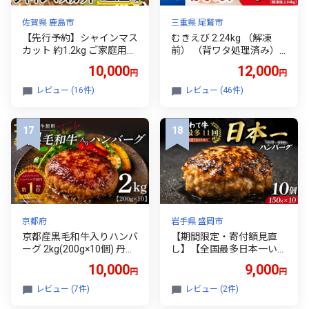
佐賀県 鹿島市
三重県 尾鷲市
【先行予約】シャインマス
むきえび 2.24kg （解凍
カット 約1.2kg ご家庭用
前） （背ワタ処理済み）
冷蔵発送【2026年8月上旬
【海洋深層水使用】 加熱
10,000
12,000
円
円
以降発送】 B-658
用 冷凍 バラ凍結 小分け で
使いやすい サイズ エビ ぷ
レビュー (16件)
レビュー (46件)
りぷり 海老 海鮮 甲殻類 魚
介類 三重県 尾鷲市 製造 T
Y-10
京都府
岩手県 盛岡市
京都産黒毛和牛入りハンバ
【期間限定・寄付額見直
ーグ 2kg(200g×10個) 丹波
し】【全国最多日本一いわ
牛 と 淡路島産 玉ねぎ 使用
て牛入り】ハンバーグ 1.5
10,000
9,000
円
円
黒毛和牛 ハンバーグ 人気
kg(150g×10個) いわて牛 ×
合い挽き 冷凍ハンバーグ
岩中豚 ハンバーグ 合挽き
レビュー (7件)
レビュー (2件)
京都 個包装 小分け はんば
合い挽き 黒毛和牛 人気 冷