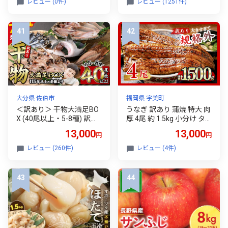
レビュー (0件)
レビュー (1251件)
三重県 松阪市)【002109
A】
大分県 佐伯市
福岡県 宇美町
＜訳あり＞ 干物大満足BO
うなぎ 訳あり 蒲焼 特大 肉
X (40尾以上・5-8種) 訳あ
厚 4尾 約 1.5kg 小分け タ
り 大満足 BOX セット スピ
レ 山椒付き [大黒物産 福岡
13,000
13,000
円
円
ード発送 干物 みりん干し
県 宇美町 um40bak83000
あじ アジ かます カマス ブ
2] うなぎ 鰻 ウナギ unagi
レビュー (260件)
レビュー (4件)
リ ブリカマ さば いわし た
うなぎ蒲焼 鰻蒲焼 蒲焼き
い 鯵 鰤 鯖 鯛 丸干し 開き
蒲焼 小分け タレ 山椒 付き
魚 海鮮 冷凍 詰め合わせ 簡
真空パック 個包装 冷凍 不
単調理【AQ68】【やまろ
揃い 規格外 家庭用 13000
渡邉】
13000円 うなぎ 鰻 ウナギ
unagi