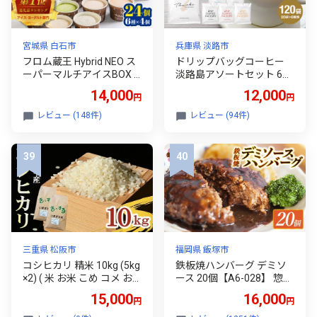
フト プレゼント 冬ギフト
お土産 お土産 愛媛県限定
栽培 特産品
宮城県 白石市
兵庫県 淡路市
フロム蔵王 Hybrid NEO ス
ドリップバッグコーヒー
ーパーマルチアイスBOX 2
淡路島アソートセット 6種
4個 6種 各4個 | クッキーミ
120袋 飲み比べ ドリッ
14,000
12,000
円
円
ルク キャラメル ミルク チ
プバッグ コーヒー ドリ
ョコ いちご 抹茶 アイス カ
ップコーヒーファクトリー
レビュー (148件)
レビュー (94件)
ップ スイーツ 白石市 山田
こーひー 珈琲 coffeeCOFF
乳業 オンライン 申請 ふる
EE ドリップ ドリップコー
さと納税 宮城県 白石市【0
ヒー ギフト 淡路ドリップ
114802】
珈琲 ドリップパック 飲料
三重県 松阪市
福岡県 飯塚市
コシヒカリ 精米 10kg (5kg
鉄板焼ハンバーグ デミソ
×2) ( 米 お米 こめ コメ お
ース 20個【A6-028】 惣菜
こめ 白米 精米 こしひかり
ハンバーグ 温めるだけ 福
15,000
16,000
円
円
コシヒカリ 令和7年産コシ
岡 飯塚 冷凍 小分け 肉 牛
ヒカリ 松阪産コシヒカリ
簡単調理 特製 湯煎