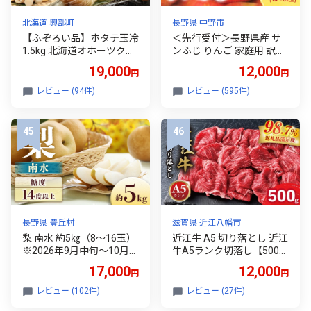
北海道 興部町
長野県 中野市
【ふぞろい品】ホタテ玉冷
＜先行受付＞長野県産 サ
1.5kg 北海道オホーツク産
ンふじ りんご 家庭用 訳あ
【21024】
り 8kg(18～32玉)【14496
19,000
12,000
円
円
97】
レビュー (94件)
レビュー (595件)
長野県 豊丘村
滋賀県 近江八幡市
梨 南水 約5㎏（8～16玉）
近江牛 A5 切り落とし 近江
※2026年9月中旬～10月初
牛A5ランク切落し【500
旬発送予定※ なし ナシ
g】【訳あり】【げんさ
17,000
12,000
円
円
果物 くだもの フルーツ な
ん】【DG12W】 ( わけあ
んすい 和梨 長野県 長野県
り 切り落し 和牛 ブランド
レビュー (102件)
レビュー (27件)
産 南信州 信州 豊丘村
牛 ごはんのお供 牛肉 和牛