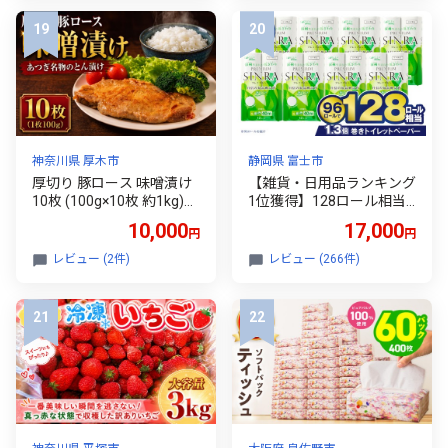
ーぐ 合挽き 冷凍 ふるさと
凍 個包装 小分け 冷凍 牛肉
納税 ランキング 牛肉 豚肉
豚肉 和牛 ビーフ ポーク は
和牛 ビーフ ポーク リピー
んばーぐ 挽肉 お肉 ミンチ
ター はんばーぐ 挽肉 hann
肉 お弁当 hannba-gu ラン
ba-gu お肉 にく ミンチ 肉
キング 1位 1万円以下 岩手
お弁当 たんば 京 丹波 京都
県 盛岡市 東北 岩手 盛岡 s
府 1万円以下 10000 10000
hikoku001k
円
神奈川県 厚木市
静岡県 富士市
厚切り 豚ロース 味噌漬け
【雑貨・日用品ランキング
10枚 (100g×10枚 約1kg)
1位獲得】128ロール相当
国産 ブランド豚 とん漬 と
シャワートイレに最適 ト
10,000
17,000
円
円
ん漬け 味噌漬 みそ漬け 豚
イレットペーパー ダブル
肉 ロース ぶたにく 豚 肉
プレミアムシンラ 96ロー
レビュー (2件)
レビュー (266件)
冷凍 味噌 惣菜 おかず 一品
ル (12R×8パック) 配達時間
焼くだけ 簡単 神奈川県 厚
指定可能 1.3倍巻き トイレ
木市 株式会社富塚商店 TD
ットペーパー 日用品 トイ
S005
レットペーパー 生活用品
トイレットペーパー 人気
おすすめ [sf001-012]