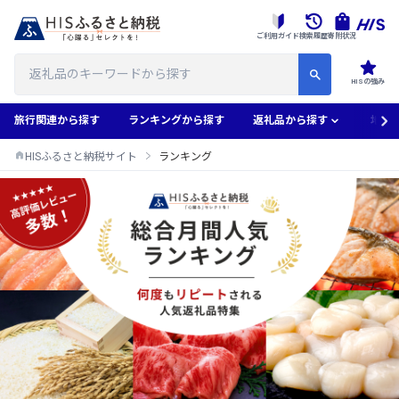
ご利用ガイド
検索履歴
寄附状況
HISの強み
旅行関連から探す
ランキングから探す
返礼品から探す
地域
HISふるさと納税サイト
ランキング