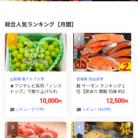
総合人気ランキング【月間】
山梨県 南アルプス市
宮城県 気仙沼市
★フジテレビ系列「ノンス
鮭 サーモン ランキング１
トップ」で取り上げられま
位【訳あり 銀鮭 切身 約2k
した！★＜2026年発送先
g】累計申込み100万件！
10,000
12,500
円
円
行予約＞南アルプス市産シ
脂乗り◎ バラ凍結で便利
ャインマスカット1.2kg以
[鮭 魚介類 海鮮 訳アリ 規
レビュー (111件)
レビュー (665件)
上（2～3房） クール便
格外 不揃い さけ サケ 鮭切
発送 ALPAG007
身 シャケ 切り身 冷凍 家庭
用 おかず 弁当 支援 サーモ
ン 銀鮭切り身 魚 わけあり
宮城東洋 宮城県 気仙沼市