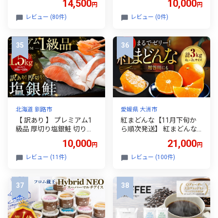
14,500
10,000
円
円
ティッシュ ティッシュペ
うすい梨 果物 果実 くだも
ーパー 日用品 消耗品 まと
の フルーツ fruit nasi 茨城
レビュー (80件)
レビュー (0件)
め買い 常備品 生活用品 ボ
県 鉾田市 山﨑農園
ックスティッシュ 【1333
461】
北海道 釧路市
愛媛県 大洲市
【 訳あり 】 プレミアム1
紅まどんな【11月下旬か
級品 厚切り塩銀鮭 切り身
ら順次発送】 紅まどんな
1.5kg 鮭 銀鮭 塩鮭 しゃけ
約 3kg（4L〜2L 8〜12玉
10,000
21,000
円
円
シャケ さけ サケ 魚 切身
入） 愛媛県大洲市/愛媛た
訳アリ 規格外 不揃い 家庭
いき農業協同組合[AGAO0
レビュー (11件)
レビュー (100件)
用 わけあり 弁当 支援 サー
08] 先行予約 みかん ミカ
モン 厚切 冷凍 おかず
ン 紅マドンナ 旬の果物 冬
のくだもの 季節もの くだ
もの フルーツ スイーツ デ
ザート 愛媛県産 大洲市産
産地直送 おすすめ 人気 お
取り寄せ 送料無料 贈答 ギ