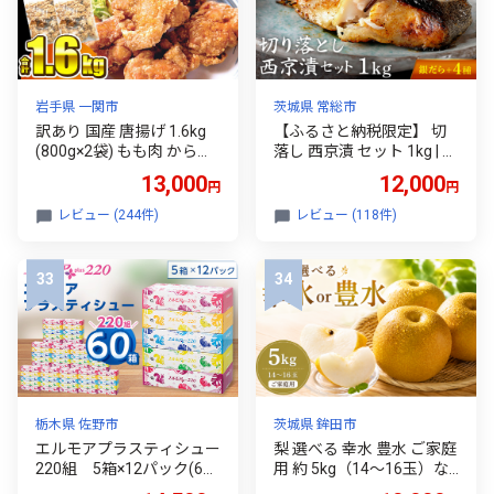
札幌市
岩手県 一関市
茨城県 常総市
訳あり 国産 唐揚げ 1.6kg
【ふるさと納税限定】 切
(800g×2袋) もも肉 からあ
落し 西京漬 セット 1kg | 西
げ から揚げ カラアゲ 冷凍
京漬け 詰め合わせ 冷凍 食
13,000
12,000
円
円
冷凍食品 お弁当 弁当 おか
べ比べ 惣菜 おかず ギフト
ず 惣菜 鶏もも 鶏 簡単 時
銀だら さば さわら カラス
レビュー (244件)
レビュー (118件)
短 家ごはん 夏休み 昼食 室
ガレイ キングサーモン 銀
根からあげ karaage 規格
しゃけ 金目鯛 西京焼き 加
外 不揃い 一関市 岩手県
工品 贈り物 お中元 お歳暮
〈最高金賞4回受賞〉
鯖 鰆 鰤 銀鮭 お楽しみ お
まかせ
栃木県 佐野市
茨城県 鉾田市
エルモアプラスティシュー
梨 選べる 幸水 豊水 ご家庭
220組 5箱×12パック(60
用 約 5kg（14～16玉）な
箱)＜離島・沖縄県不可＞_
し ナシ 5キロ こうすい こ