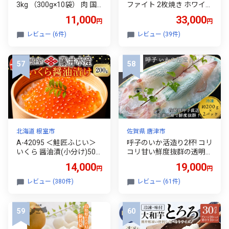
3kg （300g×10袋） 肉 国
ファイト 2枚焼き ホワイト
産 鶏肉 とり肉 鶏もも肉 鳥
AET-GS13CW 白 速熱 おし
11,000
33,000
円
円
もも肉 弁当 小分け パック
ゃれ インテリア キッチン
唐揚げ おかず 冷凍
家電 兵庫 加西市 お掃除 お
レビュー (6件)
レビュー (39件)
手入れ楽々 朝食 食パン グ
ラファイトヒーター 速暖
パン焼き タイマー付き 温
め
北海道 根室市
佐賀県 唐津市
A-42095 ＜鮭匠ふじい＞
呼子のいか活造り2杯! コリ
いくら 醤油漬(小分け)50g
コリ甘い鮮度抜群の透明
×4P
感! 約200g×2(合計約400g)
14,000
19,000
円
円
刺身 ギフト 冷凍
レビュー (380件)
レビュー (61件)