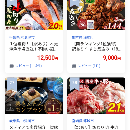
にぎり 国産 飯 おこめ 取り
定 国産 愛媛 宇和島 B005-
寄せ 弁当 家計応援 千葉県
072054
産 R8 2026年 産 千葉 千葉
県 香取市
千葉県 木更津市
熊本県 湯前町
１位獲得！【訳あり】木更
【肉ランキング1位獲得】
津魚市場直送！不揃い銀鮭
訳あり 牛すじ煮込み（180
切身 (厚切り) 2kg以上 鮭
g×8パック） 合計1440g 1.
12,500
9,000
円
円
カマ しゃけ シャケ さけ サ
44kg 訳アリ 小分け レンジ
ケ 銀鮭 かま サーモン 切身
牛すじ 牛すじ肉 冷凍 簡単
レビュー (114件)
レビュー (1件)
切り身 切り落とし 切り落
調理 惣菜 おかず おつまみ
し 切落し 切落とし 低塩 訳
人気 温めるだけ 白米のお
あり 厚切 厚切り 冷凍 木更
かず ぎゅうすじにこみ ギ
津市 送料無料 鮭の切り身
ュウスジニコミ 父の日 う
鮭かま 鮭カマ 不揃い 2kg
どん おでん ビールのお供
2キロ 海鮮 家庭用 冷凍塩
酒の肴 晩酌 お弁当 居酒屋
銀鮭 銀サケ 塩じゃけ 塩さ
の味 Gyusuji nikomi Beef t
け 塩サケ 高評価 高レビュ
endon stew 熊本県 湯前町
ー 人気 KJ010
岐阜県 中津川市
宮崎県 都城市
メディアで多数紹介 賞味
【訳あり】訳あり 肉 牛肉