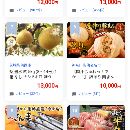
12,000
13,000
円
円
職人 厳選 無添加 小分け オ
直送 フルーツ ブドウ 果物
リジナル ポーク ステーキ
ぶどう シャイン マスカッ
レビュー (907件)
レビュー (456件)
子供も安心 豚 豚肉 セット
ト くだもの お届け 国産 葡
ジューシー ギフト 贈り物
萄 贈答 新鮮
豊味館 長崎県 佐世保市
茨城県 筑西市
神奈川県 海老名市
梨 豊水 約 5kg (8～14玉) 1
【肉汁じゅわっ！で
箱 なし ナシ 5キロ ほうす
か！！】 訳あり 肉まん 冷
い梨 旬の梨 和梨 果実 豊水
凍 約 2.9kg 24個 豚まん 手
13,000
10,000
円
円
梨 秀品 あり 贈答用 贈答
作り 簡単調理 レンチン 中
酸味 甘み 品種 果肉 果汁
華 まん 中華まん 冷凍肉ま
レビュー (32件)
レビュー (3件)
たっぷり 果物 くだもの デ
ん 点心 豚肉 ぶた にくまん
ザート フルーツ fruit nasi
ぶたまん 手軽 お惣菜 おか
2026年産 先行予約 旬の果
ず 食品 冷凍食品 おつまみ
物 旬のフルーツ 高評価 大
おやつ パン 蒸し 海老名SA
人気 おすすめ 特産品 茨城
業務用 おすすめ 人気 1000
県産 JA 北つくば 関東 茨
0円 1万円 神奈川 海老名
城 筑西