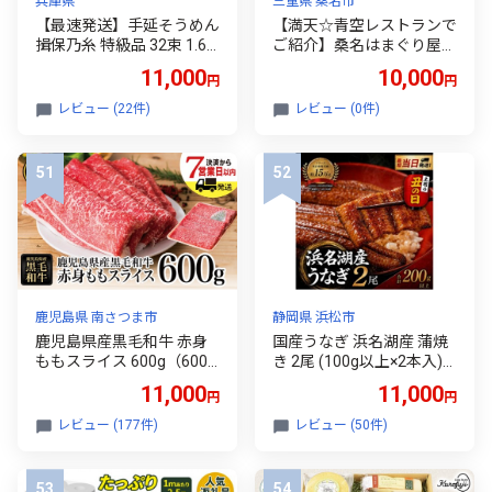
兵庫県
三重県 桑名市
【最速発送】手延そうめん
【満天☆青空レストランで
揖保乃糸 特級品 32束 1.6k
ご紹介】桑名はまぐり屋
g ／ 素麺 そうめん 揖保乃
蓄養はまぐり 3年～6年も
11,000
10,000
円
円
糸 手延べそうめん にゅう
の 1kg_蛤 はま王 ハマグリ
めん にゅう麺 麺 のし ギフ
魚介 貝 魚貝 活はまぐり 焼
レビュー (22件)
レビュー (0件)
ト お歳暮
きはま 海鮮 網焼き 酒蒸し
お吸い物 パエリア パスタ
焼きはまぐり 焼き蛤 テレ
ビ 紹介 a*97
鹿児島県 南さつま市
静岡県 浜松市
鹿児島県産黒毛和牛 赤身
国産うなぎ 浜名湖産 蒲焼
ももスライス 600g（600g
き 2尾 (100g以上×2本入)
×1P） ★最短発送★ 黒毛
山椒 たれ セット 詰め合わ
11,000
11,000
円
円
和牛 和牛 牛肉 肉 赤身 モ
せ 海老仙 国産 うなぎ ウナ
モ スライス 薄切り すき焼
ギ 鰻 うなぎの蒲焼 土用の
レビュー (177件)
レビュー (50件)
き すきやき しゃぶしゃぶ
丑の日 静岡 浜松 [№5786-
鍋 あっさり ヘルシー 冷凍
2249]
ギフト 贈答 贈り物 プレゼ