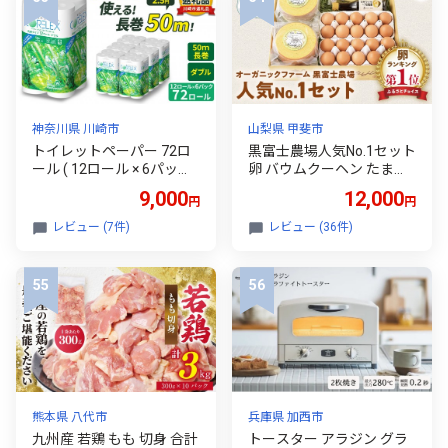
ント スターゼン 鹿児島県
南さつま市
神奈川県 川崎市
山梨県 甲斐市
トイレットペーパー 72ロ
黒富士農場人気No.1セット
ール ( 12ロール × 6パック )
卵 バウムクーヘン たまご
ダブル 50m コアレックスF
タマゴ 玉子 鶏卵 ばうむく
9,000
12,000
円
円
SCリサイクルロール長巻
ーへん マヨネーズ 贈答 ギ
タイプ 再生紙 100％ 日用
フト お取り寄せ スイーツ
レビュー (7件)
レビュー (36件)
品 消耗品 防災 備蓄 トイレ
お菓子 山梨 黒富士農場 産
ットペーパー トイレ 神奈
みたて 新鮮 自然卵 放牧卵
川県 川崎市 トイレットペ
卵かけご飯 たまごかけご
ーパー 新生活 生活雑貨 生
飯 卵かけごはん たまごか
活用品 といれっとぺーぱ
けご飯 平飼い 冷蔵 甲斐市
ー 長持ち 長巻き まとめ 非
B-2
常 便利 サステナブル エコ
トイレットペーパー 人気
おすすめ
熊本県 八代市
兵庫県 加西市
九州産 若鶏 もも 切身 合計
トースター アラジン グラ