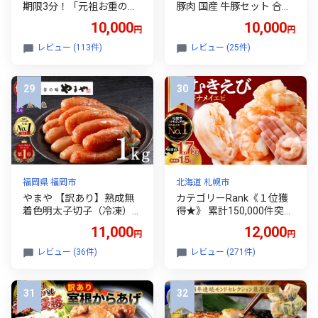
期限3分！「元祖お重の栗
豚肉 国産 牛豚セット 合計
きんとんモンブラン」
2.1kg 大容量 切り落とし
10,000
10,000
円
円
【未来のご褒美】スイーツ
小分け 家庭用 おかず 冷凍
栗 モンブラン くりきんと
国産肉 食べ比べ 人気 おす
レビュー (113件)
レビュー (25件)
ん デザート ご褒美 お取り
すめ_AA-2505
寄せ くり お菓子 菓子 F4N-
2298
福岡県 福岡市
北海道 札幌市
やまや 【訳あり】熟成無
カテゴリーRank《１位獲
着色明太子切子（冷凍）1
得★》 累計150,000件突破
kg | 明太子 訳あり 辛子明
★彡人気上昇中 ! 背ワタな
11,000
12,000
円
円
太子 めんたいこ 無着色 切
し 特大むきえび 下処理不
れ子 バラ子 理由あり 家庭
要 高評価 5Lサイズ 1.7kg
レビュー (36件)
レビュー (271件)
用 明太 海鮮 大容量 小分け
(解凍前) 850g×2袋 1700g
便利 福岡県 福岡市 福岡 博
大型 エビ 5Lサイズ 冷凍 お
多 九州
弁当 おかず 使いやすい お
取り寄せ バナメイエビ 魚
介類 海老 冷凍えび 北海道