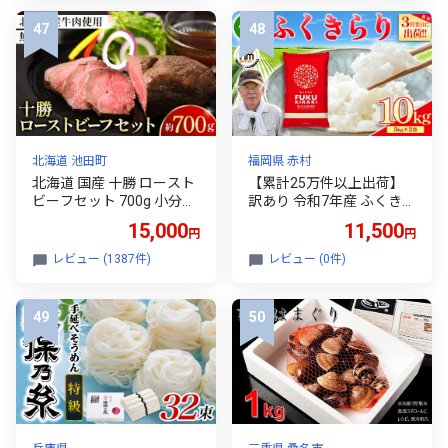
惣菜 おかず 炒め物 焼き肉
焼肉 切落し 贈り物 ギフト
国産 滋賀県 近江八幡市 神
戸牛 松阪牛 に並ぶ 日本三
大和牛 ふるさと納税 )
北海道 池田町
福岡県 赤村
北海道 国産 十勝 ロースト
【累計25万件以上出荷】
ビーフセット 700g 小分け
訳あり 令和7年産 ふくきら
3パック 冷蔵 国産牛 ロー
り 10kg 複数原料米 福岡県
15,000
11,500
円
円
ストビーフ お中元 お歳暮
赤村 白米 精米 国産 限定
ギフト 贈答 無添加 ロース
ごはん ご飯 白飯 米 10kg
レビュー (1387件)
レビュー (0件)
トビーフ タレ付き
お米 ふるさと人気 ランキ
ング (品番:3X4R7)