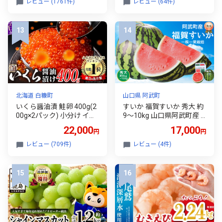
レビュー (1761件)
レビュー (64件)
刺身用ホタテ 冷凍ホタテ
ホタテ玉冷 北海道ホタテ
紋別市ホタテ 訳アリホタ
テ 不揃いホタテ 貝柱 魚介
魚介類 海鮮 カルパッチョ
ホタテソテー バーベキュ
ー ホタテフライ ホタテマ
リネ ホタテ炊き込みご飯
訳あり サイズ不揃い
北海道 白糠町
山口県 阿武町
いくら醤油漬 鮭卵 400g(2
すいか 福賀すいか 秀大 約
00g×2パック) 小分け イク
9～10kg 山口県阿武町産 1
ラ 鮭いくら 鮭 冷凍いくら
株1玉栽培 大玉 高糖度 【2
22,000
17,000
円
円
北海道 白糠町 海鮮 海鮮丼
026年7月上旬～8月中旬順
ごはんのお供 手巻き寿司
次発送】
レビュー (709件)
レビュー (4件)
ギフト 贈答 お取り寄せ 人
気 ランキング ふるさと納
税 いくら醤油漬け 醤油い
くら いくら北海道 醤油鮭
いくら ikura 大好評品 ふる
さとチョイス チョイス