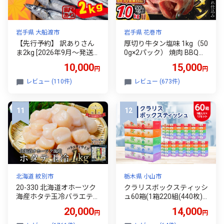
岩手県 大船渡市
岩手県 花巻市
【先行予約】 訳ありさん
厚切り牛タン塩味 1kg（50
ま2kg [2026年9月～発送予
0g×2パック） 焼肉 BBQ
定] 秋刀魚 さんま サンマ S
【767】
10,000
15,000
円
円
ashimi FISH 魚 新鮮 ごはん
夕飯 おかず おつまみ 晩酌
レビュー (110件)
レビュー (673件)
米 丼 海産物 海鮮 魚介 魚
介類 テレビ TV 放送 ニュ
ース 番組 大船渡 大船渡市
三陸 被災 震災 火災 支援
応援 岩手県 国産 大船渡応
援 【東北超歌手】
北海道 紋別市
栃木県 小山市
20-330 北海道オホーツク
クラリスボックスティッシ
海産ホタテ玉冷バラエティ
ュ60箱(1箱220組(440枚))
サイズ(1kg)｜ 訳あり サイ
(5個入り×12セット)【125
20,000
14,000
円
円
ズ不揃い ホタテ ほたて 帆
6759】
立 ホタテ貝柱 ホタテ刺身