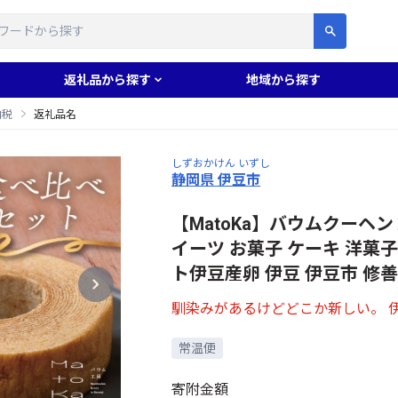
す
返礼品から探す
地域から探す
納税
返礼品名
しずおかけん いずし
静岡県 伊豆市
【MatoKa】バウムクー
イーツ お菓子 ケーキ 洋菓子
ト伊豆産卵 伊豆 伊豆市 修
馴染みがあるけどどこか新しい。 
常温便
寄附金額