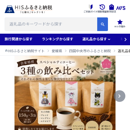
ご利用ガイド
検索履歴
寄附状況
HISの強み
旅行関連から探す
ランキングから探す
返礼品から探す
地域
HISふるさと納税サイト
愛媛県
四国中央市のふるさと納税
返礼品