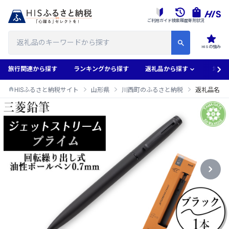
ご利用ガイド
検索履歴
寄附状況
HISの強み
旅行関連から探す
ランキングから探す
返礼品から探す
地域
HISふるさと納税サイト
山形県
川西町のふるさと納税
返礼品名