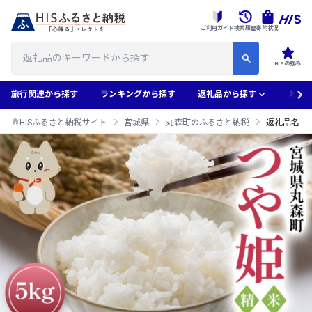
ご利用ガイド
検索履歴
寄附状況
HISの強み
旅行関連から探す
ランキングから探す
返礼品から探す
地域
HISふるさと納税サイト
宮城県
丸森町のふるさと納税
返礼品名