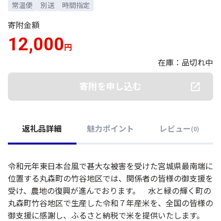
常温便
別送
時間指定
寄附金額
12,000
円
在庫：品切れ中
寄附を申し込む
返礼品詳細
魅力ポイント
レビュー
(
0
)
令和元年東日本台風で甚大な被害を受けた宮城県最南端に
位置する丸森町の竹谷地区では、関係者の皆様の御支援を
受け、農地の復興が進んでおります。 水と緑の輝く町の
丸森町竹谷地区で生産した令和７年産米を、全国の皆様の
御支援に感謝し、ふるさと納税で米を提供いたします。