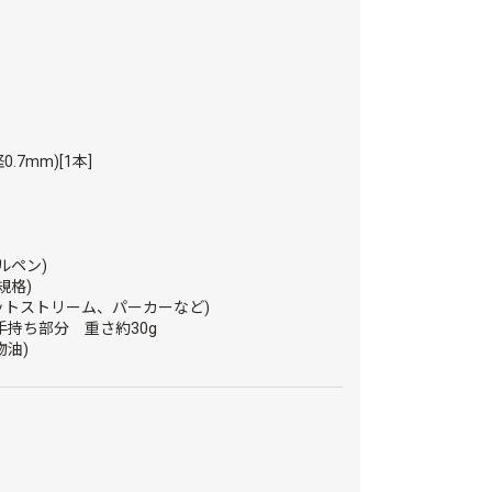
7mm)[1本]
ルペン)
規格)
ットストリーム、パーカーなど)
m手持ち部分 重さ約30g
物油)