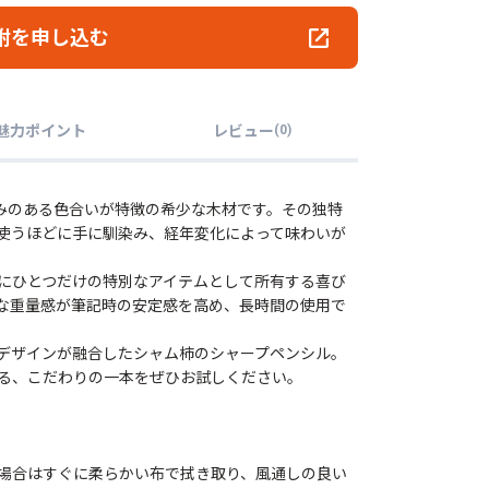
附を申し込む
魅力ポイント
レビュー
(
0
)
深みのある色合いが特徴の希少な木材です。その独特
使うほどに手に馴染み、経年変化によって味わいが
にひとつだけの特別なアイテムとして所有する喜び
な重量感が筆記時の安定感を高め、長時間の使用で
デザインが融合したシャム柿のシャープペンシル。
る、こだわりの一本をぜひお試しください。
場合はすぐに柔らかい布で拭き取り、風通しの良い