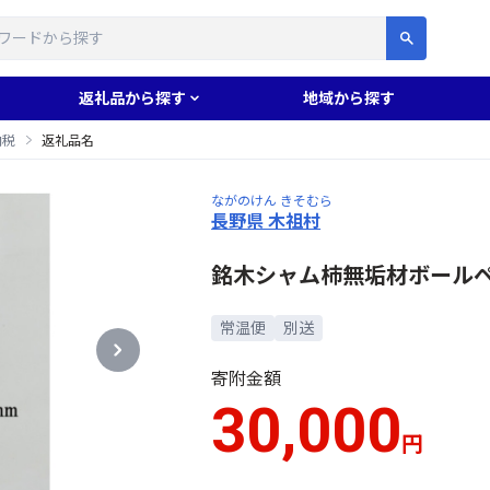
す
返礼品から探す
地域から探す
納税
返礼品名
ながのけん きそむら
長野県 木祖村
銘木シャム柿無垢材ボールペン(
常温便
別送
寄附金額
30,000
円