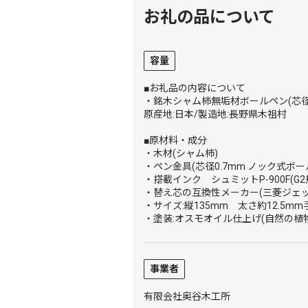
お礼の品について
容量
■お礼品の内容について
・銘木シャム柿無垢材ボールペン(芯径0.
原産地:日本/製造地:長野県木祖村
■原材料・成分
・木材(シャム柿)
・ペン金具(芯径0.7mm ノック式ボー
・搭載インク シュミットP-900F(G2
・替え芯の互換性メーカー(三菱ジェ
・サイズ:縦135mm 太さ約12.5m
・塗装:オスモオイル仕上げ(自然の植
事業者
有限会社奥谷木工所