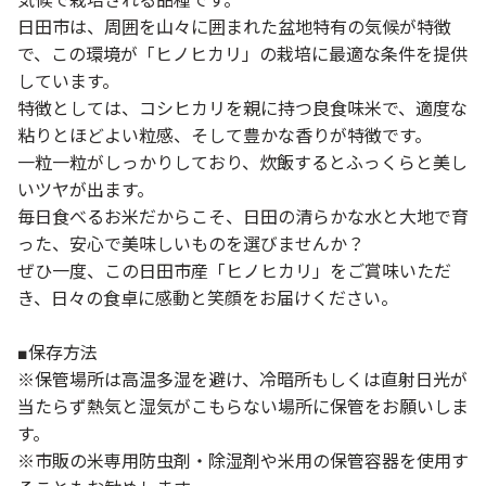
気候で栽培される品種です。
日田市は、周囲を山々に囲まれた盆地特有の気候が特徴
で、この環境が「ヒノヒカリ」の栽培に最適な条件を提供
しています。
特徴としては、コシヒカリを親に持つ良食味米で、適度な
粘りとほどよい粒感、そして豊かな香りが特徴です。
一粒一粒がしっかりしており、炊飯するとふっくらと美し
いツヤが出ます。
毎日食べるお米だからこそ、日田の清らかな水と大地で育
った、安心で美味しいものを選びませんか？
ぜひ一度、この日田市産「ヒノヒカリ」をご賞味いただ
き、日々の食卓に感動と笑顔をお届けください。
■保存方法
※保管場所は高温多湿を避け、冷暗所もしくは直射日光が
当たらず熱気と湿気がこもらない場所に保管をお願いしま
す。
※市販の米専用防虫剤・除湿剤や米用の保管容器を使用す