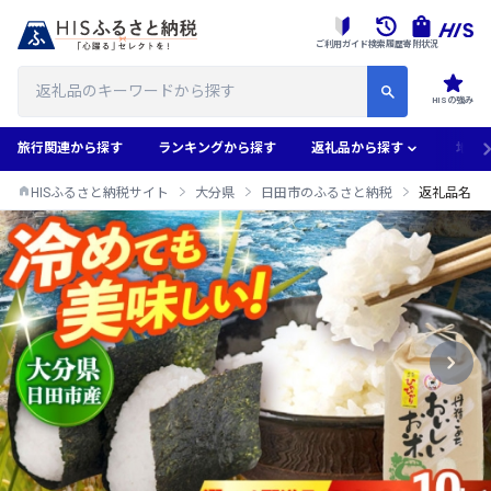
ご利用ガイド
検索履歴
寄附状況
HISの強み
旅行関連から探す
ランキングから探す
返礼品から探す
地域
HISふるさと納税サイト
大分県
日田市のふるさと納税
返礼品名