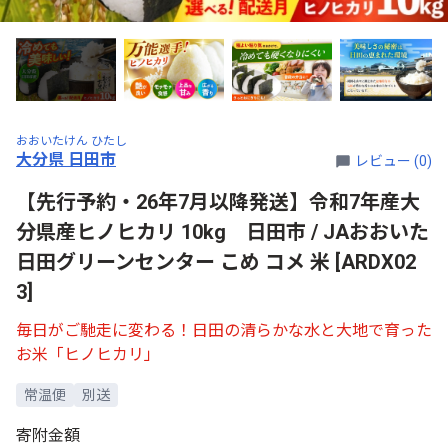
おおいたけん ひたし
大分県 日田市
レビュー (0)
【先行予約・26年7月以降発送】令和7年産大
分県産ヒノヒカリ 10kg 日田市 / JAおおいた
日田グリーンセンター こめ コメ 米 [ARDX02
3]
毎日がご馳走に変わる！日田の清らかな水と大地で育った
お米「ヒノヒカリ」
常温便
別送
寄附金額