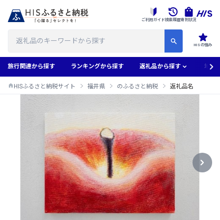
ご利用ガイド
検索履歴
寄附状況
HISの強み
旅行関連から探す
ランキングから探す
返礼品から探す
地域
HISふるさと納税サイト
福井県
のふるさと納税
返礼品名