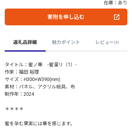
在庫：あり
寄附を申し込む
返礼品詳細
魅力ポイント
レビュー
(
0
)
タイトル：蜜ノ華 -蜜溜リ（1）-
作家：福田 裕理
サイズ：H300×W390(mm)
素材：パネル、アクリル絵具、布
制作年：2024
＊＊＊＊
蜜を孕む果実には華を感じます。