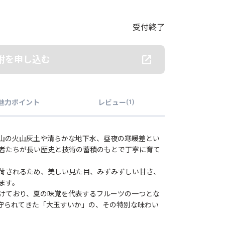
受付終了
附を申し込む
魅力ポイント
レビュー
(
1
)
山の火山灰土や清らかな地下水、昼夜の寒暖差とい
者たちが長い歴史と技術の蓄積のもとで丁寧に育て
荷されるため、美しい見た目、みずみずしい甘さ、
ます。
けており、夏の味覚を代表するフルーツの一つとな
守られてきた「大玉すいか」の、その特別な味わい