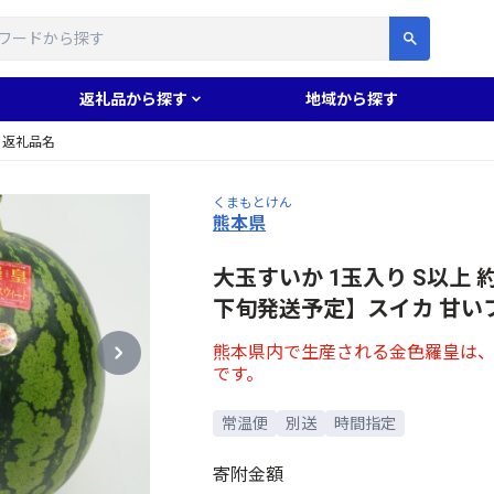
す
返礼品から探す
地域から探す
返礼品名
くまもとけん
熊本県
大玉すいか 1玉入り S以上 約2
下旬発送予定】スイカ 甘いフ
熊本県内で生産される金色羅皇は
です。
常温便
別送
時間指定
寄附金額