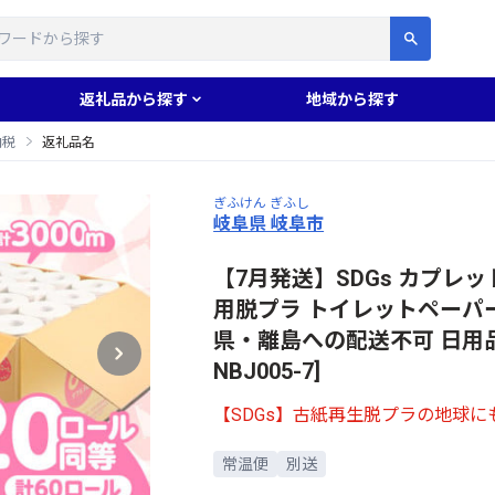
す
返礼品から探す
地域から探す
納税
返礼品名
ぎふけん ぎふし
岐阜県 岐阜市
【7月発送】SDGs カプレット
用脱プラ トイレットペーパ
県・離島への配送不可 日用品 
NBJ005-7]
【SDGs】古紙再生脱プラの地球
常温便
別送