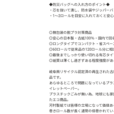
◆防災バッグへの入れ方のポイント◆
・芯を抜いて潰し、防水袋やジッパーバ
・1～2ロールを目安に入れておくと安心
◎無包装の脱プラ対策商品
◎安心の日本製・古紙100％・国内で
◎ロングタイプでコンパクト・省スペー
◎60ロールで従来品の120ロール分に
◎最後までしっかり使い切れる有芯タイ
◎紙質は薄くし過ぎずある程度強度があ
岐阜県リサイクル認定済の再生された古
品です。
あらゆるところで問題になっているプラ
イレットペーパー。
プラスチックごみが無い為、地球にも家
たエコ商品。
河村製紙では皆様の立場になって価値あ
巻きロール数が長く通常の倍巻かれてい