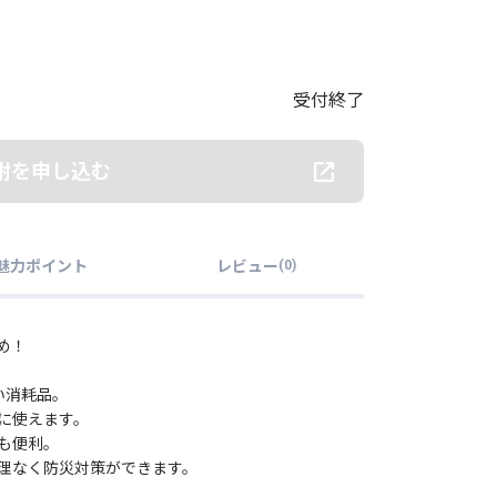
受付終了
附を申し込む
魅力ポイント
レビュー
(
0
)
め！
い消耗品。
に使えます。
も便利。
理なく防災対策ができます。