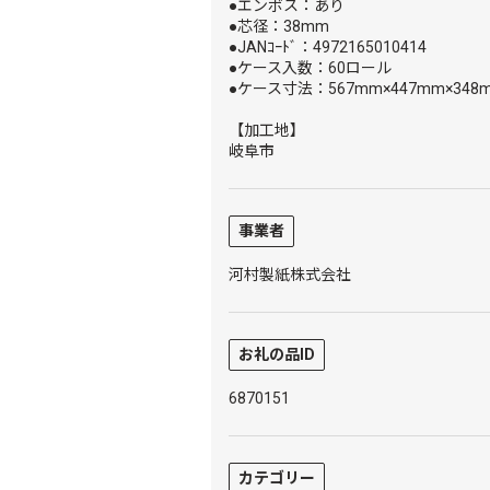
●エンボス：あり
●芯径：38mm
●JANｺｰﾄﾞ：4972165010414
●ケース入数：60ロール
●ケース寸法：567mm×447mm×348
【加工地】
岐阜市
事業者
河村製紙株式会社
お礼の品ID
6870151
カテゴリー