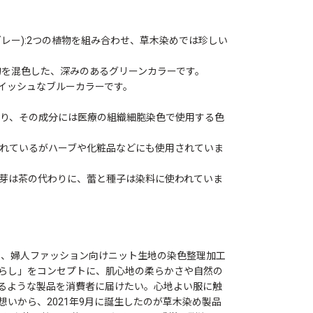
レー):2つの植物を組み合わせ、草木染めでは珍しい
植物を混色した、深みのあるグリーンカラーです。
レイッシュなブルーカラーです。
おり、その成分には医療の組織細胞染色で使用する色
られているがハーブや化粧品などにも使用されていま
新芽は茶の代わりに、蕾と種子は染料に使われていま
以来、婦人ファッション向けニット生地の染色整理加工
らし」をコンセプトに、肌心地の柔らかさや自然の
るような製品を消費者に届けたい。心地よい服に触
いから、2021年9月に誕生したのが草木染め製品