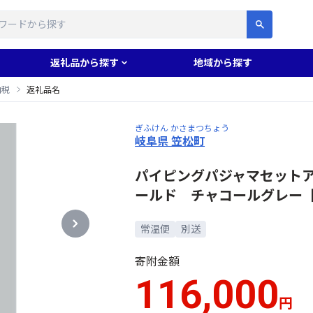
す
返礼品から探す
地域から探す
納税
返礼品名
ぎふけん かさまつちょう
岐阜県 笠松町
パイピングパジャマセット
ールド チャコールグレー【1
常温便
別送
寄附金額
116,000
円