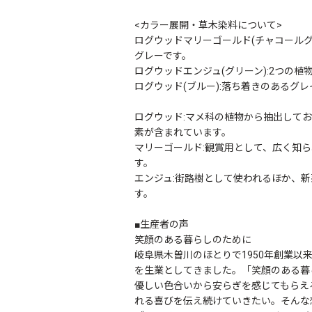
<カラー展開・草木染料について>
ログウッドマリーゴールド(チャコールグ
グレーです。
ログウッドエンジュ(グリーン):2つの
ログウッド(ブルー):落ち着きのあるグ
ログウッド:マメ科の植物から抽出して
素が含まれています。
マリーゴールド:観賞用として、広く知
す。
エンジュ:街路樹として使われるほか、
す。
■生産者の声
笑顔のある暮らしのために
岐阜県木曽川のほとりで1950年創業
を生業としてきました。「笑顔のある暮
優しい色合いから安らぎを感じてもらえ
れる喜びを伝え続けていきたい。そんな想