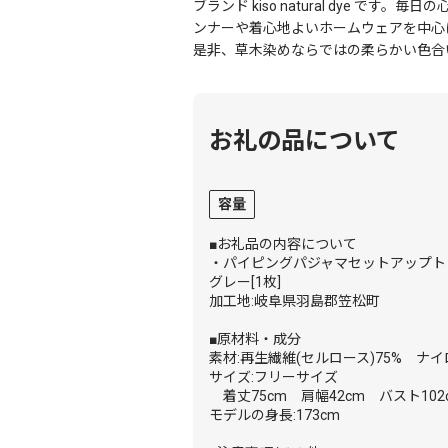
ブランド kiso natural dye 
ンナーや着心地よいホームウェアを中心
是非、草木染めならではの柔らかい色合
お礼の品について
容量
■お礼品の内容について
・パイピングパジャマセットアップト
グレー[1枚]
加工地:岐阜県羽島郡笠松町
■原材料・成分
素材:再生繊維(セルロース)75% ナイ
サイズ:フリーサイズ
着丈75cm 肩幅42cm バスト102
モデルの身長:173cm