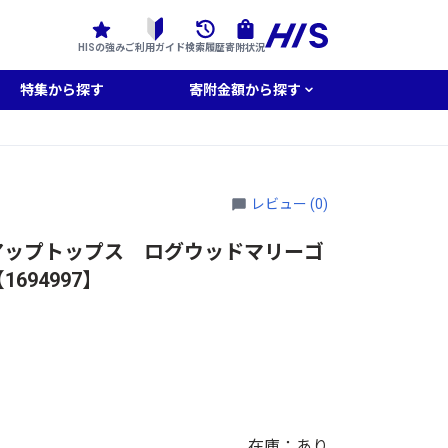
HISの強み
ご利用ガイド
検索履歴
寄附状況
特集から探す
寄附金額から探す
レビュー (0)
アップトップス ログウッドマリーゴ
694997】
在庫：あり