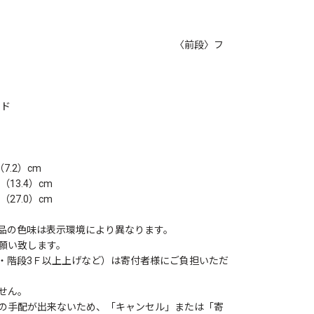
段〉フ
ード
（7.2）cm
（13.4）cm
さ16.5（27.0）cm
品の色味は表示環境により異なります。
願い致します。
・階段3Ｆ以上上げなど）は寄付者様にご負担いただ
せん。
の手配が出来ないため、「キャンセル」または「寄