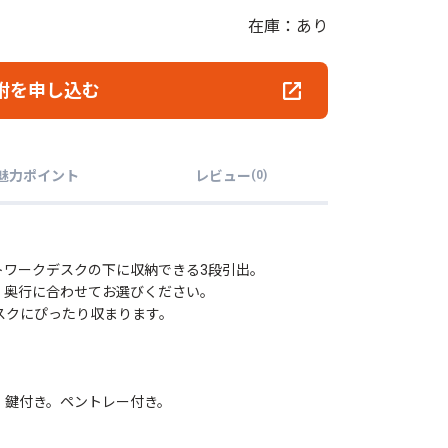
在庫：あり
附を申し込む
魅力ポイント
レビュー
(
0
)
ク、ネットワークデスクの下に収納できる3段引出。
・奥行に合わせてお選びください。
で奥行50cmのデスクにぴったり収まります。
ントレー付き。
リングストッパー付き。