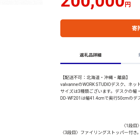
200,000
円
寄
返礼品詳細
【配送不可：北海道・沖縄・離島】
valvanneのWORK STUDIOデス
サイズは3種類ございます。デスクの幅
DD-WF201は幅41.4cm
〈1段目〉鍵付き。ペ
〈3段目〉ファイ