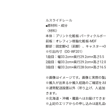
〈前
ルスライドレール
■原材料・成分
〈材料〉
本体：プリント化粧板-パーティクルボ
前板：オレフィン樹脂化粧板-MDF
脚部：固定脚×2（前脚）、キャスター×3
※引出内寸（DD-WF201）
1段目：幅33.2cm×奥行29.2cm×高さ5.5
2段目：幅33.2cm×奥行29.2cm×高さ12.0
3段目：幅33.2cm×奥行28.0cm×高
※画像はイメージです。画像と実際の製
※搬入が出来るか搬入経路のご確認をお
※通常配送設置以外（吊り上げ、人追加
きます。
※北海道・沖縄・離島へはお届けできま
※上記のエリアからの申し込みは返礼品