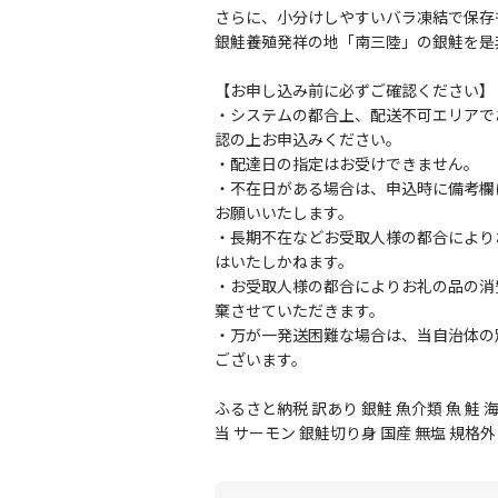
さらに、小分けしやすいバラ凍結で保存
銀鮭養殖発祥の地「南三陸」の銀鮭を是
【お申し込み前に必ずご確認ください】
・システムの都合上、配送不可エリアで
認の上お申込みください。
・配達日の指定はお受けできません。
・不在日がある場合は、申込時に備考欄
お願いいたします。
・長期不在などお受取人様の都合により
はいたしかねます。
・お受取人様の都合によりお礼の品の消
棄させていただきます。
・万が一発送困難な場合は、当自治体の
ございます。
ふるさと納税 訳あり 銀鮭 魚介類 魚 鮭 海
当 サーモン 銀鮭切り身 国産 無塩 規格外