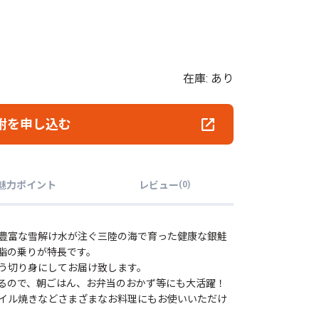
在庫: あり
附を申し込む
魅力ポイント
レビュー
(
0
)
豊富な雪解け水が注ぐ三陸の海で育った健康な銀鮭
脂の乗りが特長です。
う切り身にしてお届け致します。
るので、朝ごはん、お弁当のおかず等にも大活躍！
イル焼きなどさまざまなお料理にもお使いいただけ