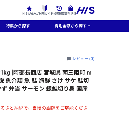
HISの強み
ご利用ガイド
検索履歴
寄附状況
特集から探す
寄附金額から探す
レビュー (0)
.1kg [阿部長商店 宮城県 南三陸町 m
納税 魚介類 魚 鮭 海鮮 さけ サケ 鮭切
かず 弁当 サーモン 銀鮭切り身 国産
ふるさと納税で。自慢の銀鮭をご堪能くださ