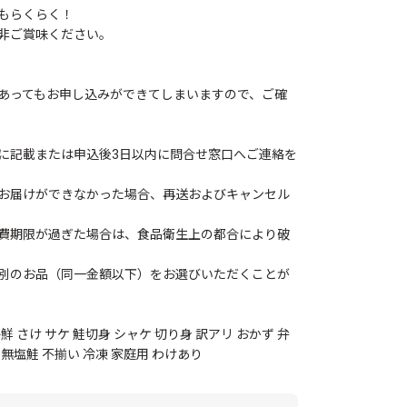
もらくらく！
非ご賞味ください。
あってもお申し込みができてしまいますので、ご確
に記載または申込後3日以内に問合せ窓口へご連絡を
お届けができなかった場合、再送およびキャンセル
費期限が過ぎた場合は、食品衛生上の都合により破
別のお品（同一金額以下）をお選びいただくことが
鮮 さけ サケ 鮭切身 シャケ 切り身 訳アリ おかず 弁
 無塩鮭 不揃い 冷凍 家庭用 わけあり