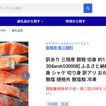
す
返礼品から探す
地域から探す
と納税
返礼品名
みやぎけん みなみさんりくちょう
宮城県 南三陸町
訳あり 三陸産 銀鮭 切身 約1
304amh530008] ふるさと
身 シャケ 切り身 訳アリ お
無塩 規格外 無塩鮭 冷凍
銀鮭養殖発祥の地・南三陸の味を
い。
冷凍便
別送