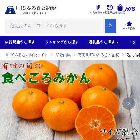
ご利用ガイド
検索履歴
寄附状況
HISの強み
旅行関連から探す
ランキングから探す
返礼品から探す
地域
HISふるさと納税サイト
和歌山県
有田川町のふるさと納税
返礼品