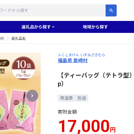
す
返礼品から探す
地域から探す
納税
返礼品名
ふくしまけん いずみざきむら
福島県 泉崎村
【ティーバッグ（テトラ型）】
p）
常温便
別送
寄附金額
17,000
円