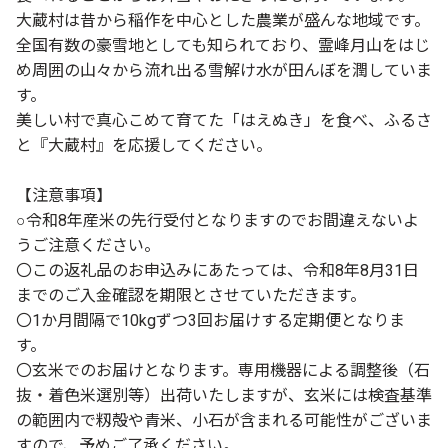
大蔵村は昔から稲作を中心とした農業が盛んな地域です。
全国有数の豪雪地としても知られており、霊峰月山をはじ
め周囲の山々から流れ出る雪解け水が田んぼを潤していま
す。
美しい村で真心こめて育てた「はえぬき」を食べ、ふるさ
と『大蔵村』を応援してください。
【注意事項】
○令和8年産米の先行受付となりますのでお間違えないよ
うご注意ください。
〇この返礼品のお申込みにあたっては、令和8年8月31日
までのご入金確認を期限とさせていただきます。
〇1か月間隔で10kgずつ3回お届けする定期便となりま
す。
〇玄米でのお届けとなります。専用機器による調整後（石
抜・着色米選別等）出荷いたしますが、玄米には検査基準
の範囲内で籾殻や青米、小石が含まれる可能性がございま
すので、予めご了承ください。