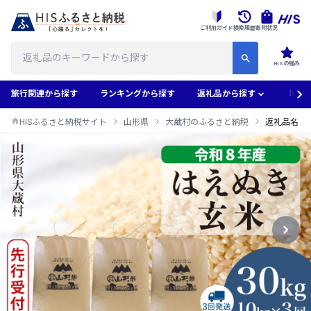
ご利用ガイド
検索履歴
寄附状況
HISの強み
旅行関連から探す
ランキングから探す
返礼品から探す
地域
HISふるさと納税サイト
山形県
大蔵村のふるさと納税
返礼品名