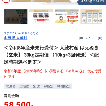
やまがたけん おおくらむら
山形県 大蔵村
レビュー (0)
＜令和8年産米先行受付＞ 大蔵村産 はえぬき
【玄米】 30kg定期便 （10kg×3回発送）＜配
送時期選べます＞
令和8年産（2026年秋）に収穫する『はえぬき』の先行受
付です！
常温便
定期便
別送
旬指定
時間指定
寄附金額
58,500