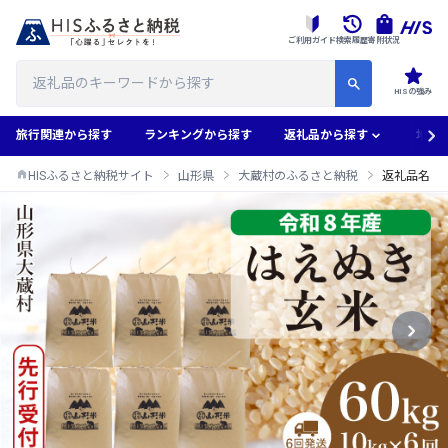
ご利用ガイド
検索履歴
寄附状況
HISの強み
旅行関連から探す
ランキングから探す
返礼品から探す
地域
HISふるさと納税サイト
山形県
大蔵村のふるさと納税
返礼品名