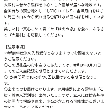
大蔵村は昔から稲作を中心とした農業が盛んな地域です。
全国有数の豪雪地としても知られており、霊峰月山をはじ
め周囲の山々から流れ出る雪解け水が田んぼを潤していま
す。
美しい村で真心こめて育てた「はえぬき」を食べ、ふるさ
と『大蔵村』を応援してください。
【注意事項】
○令和8年産米の先行受付となりますのでお間違えないよ
うご注意ください。
〇この返礼品のお申込みにあたっては、令和8年8月31日
までのご入金確認を期限とさせていただきます。
〇1か月間隔で10kgずつ6回お届けする定期便となりま
す。
〇玄米でのお届けとなります。専用機器による調整後（石
抜・着色米選別等）出荷いたしますが、玄米には検査基準
の範囲内で籾殻や青米、小石が含まれる可能性がございま
すので、予めご了承ください。