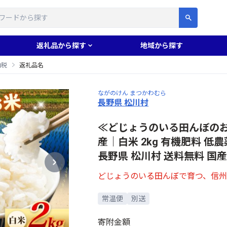
す
返礼品から探す
地域から探す
納税
返礼品名
ながのけん まつかわむら
長野県 松川村
≪どじょうのいる田んぼのお
産｜白米 2kg 有機肥料 低
長野県 松川村 送料無料 国
どじょうのいる田んぼで育つ、信
常温便
別送
寄附金額