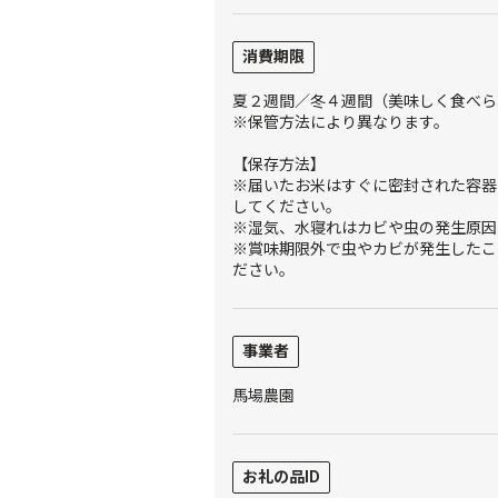
消費期限
夏２週間／冬４週間（美味しく食べら
※保管方法により異なります。
【保存方法】
※届いたお米はすぐに密封された容器
してください。
※湿気、水寝れはカビや虫の発生原因
※賞味期限外で虫やカビが発生したこ
ださい。
事業者
馬場農園
お礼の品ID