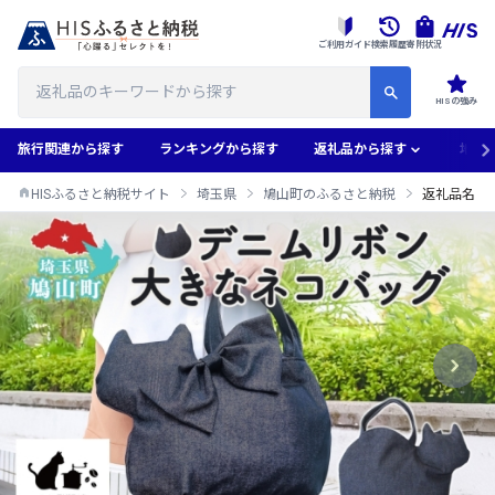
ご利用ガイド
検索履歴
寄附状況
HISの強み
旅行関連から探す
ランキングから探す
返礼品から探す
地域
HISふるさと納税サイト
埼玉県
鳩山町のふるさと納税
返礼品名