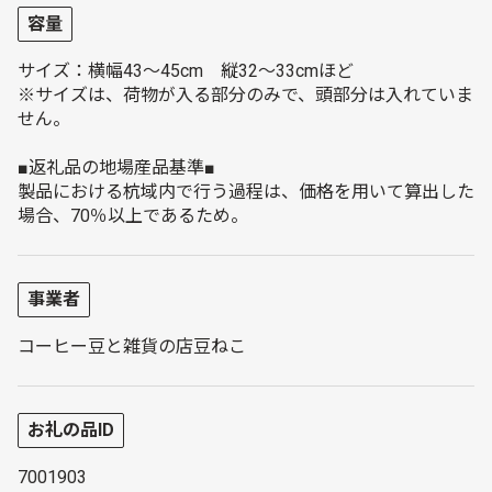
容量
サイズ：横幅43～45cm 縦32～33cmほど
※サイズは、荷物が入る部分のみで、頭部分は入れていま
せん。
■返礼品の地場産品基準■
製品における杭域内で行う過程は、価格を用いて算出した
場合、70％以上であるため。
事業者
コーヒー豆と雑貨の店豆ねこ
お礼の品ID
7001903