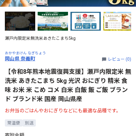
瀬戸内限定米無洗米あきたこまち5kg
おかやまけん なぎちょう
岡山県 奈義町
レビュー (0)
【令和8年熊本地震復興支援】瀬戸内限定米 無
洗米 あきたこまち 5kg 光沢 おにぎり 精米 食
味 お米 米 こめ コメ 白米 白飯 飯 ご飯 ブラン
ド ブランド米 国産 岡山県産
お弁当のごはんやおにぎりなどにも最適な品種です。
常温便
別送
寄附金額