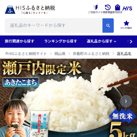
ご利用ガイド
検索履歴
寄附状況
HISの強み
旅行関連から探す
ランキングから探す
返礼品から探す
地域
HISふるさと納税サイト
岡山県
奈義町のふるさと納税
返礼品名