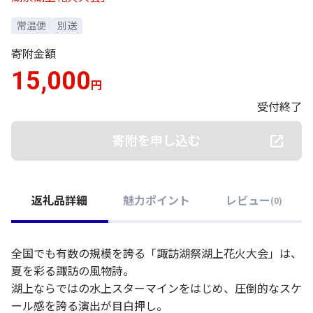
常温便
別送
寄附金額
15,000
円
受付終了
寄附を申し込む
返礼品詳細
魅力ポイント
レビュー
(
0
)
全国でも有数の規模を誇る「諏訪湖祭湖上花火大会」は、
夏を彩る諏訪の風物詩。
湖上ならではの水上スターマインをはじめ、圧倒的なスケ
ール感を誇る演出が目白押し。