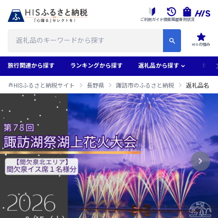
ご利用ガイド
検索履歴
寄附状況
HISの強み
旅行関連から探す
ランキングから探す
返礼品から探す
地域
HISふるさと納税サイト
長野県
諏訪市のふるさと納税
返礼品名