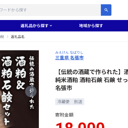
す
返礼品から探す
地域から探す
納税
返礼品名
みえけん なばりし
三重県 名張市
【伝統の酒蔵で作られた】酒
純米酒粕 酒粕石鹸 石鹸 せっ
名張市
冷蔵便
別送
寄附金額