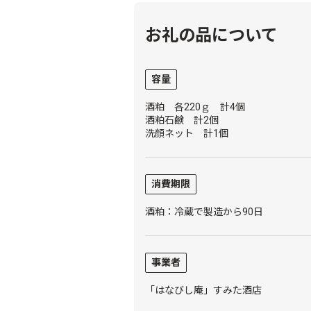
お礼の品について
容量
酒粕 各220ｇ 計4個
酒粕石鹸 計2個
洗顔ネット 計1個
消費期限
酒粕：冷蔵で製造から90日
事業者
「はなびし庵」すみた酒店