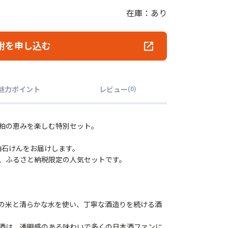
在庫：あり
附を申し込む
魅力ポイント
レビュー
(
0
)
粕の恵みを楽しむ特別セット。
粕石けんをお届けします。
、ふるさと納税限定の人気セットです。
。
の米と清らかな水を使い、丁寧な酒造りを続ける酒
酒は、透明感のある味わいで多くの日本酒ファンに