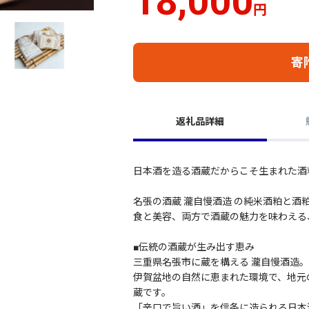
18,000
円
寄
返礼品詳細
日本酒を造る酒蔵だからこそ生まれた酒
名張の酒蔵 瀧自慢酒造 の純米酒粕と酒
食と美容、両方で酒蔵の魅力を味わえる
■伝統の酒蔵が生み出す恵み
三重県名張市に蔵を構える 瀧自慢酒造
伊賀盆地の自然に恵まれた環境で、地元
蔵です。
「辛口で旨い酒」を信条に造られる日本