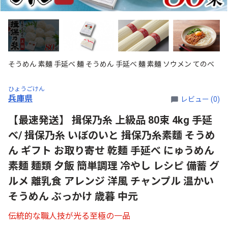
そうめん 素麺 手延べ 麺 そうめん 手延べ 麺 素麺 ソウメン てのべ
ひょうごけん
兵庫県
レビュー (0)
【最速発送】 揖保乃糸 上級品 80束 4kg 手延
べ/ 揖保乃糸 いぼのいと 揖保乃糸素麵 そうめ
ん ギフト お取り寄せ 乾麺 手延べ にゅうめん
素麺 麺類 夕飯 簡単調理 冷やし レシピ 備蓄 グ
ルメ 離乳食 アレンジ 洋風 チャンプル 温かい
そうめん ぶっかけ 歳暮 中元
伝統的な職人技が光る至極の一品