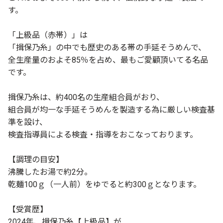
す。
「上級品（赤帯）」は
「揖保乃糸」の中でも歴史のある帯の手延そうめんで、
全生産量のおよそ85％を占め、最もご愛顧頂いてる名品
です。
揖保乃糸は、約400名の生産組合員がおり、
組合員が均一な手延そうめんを製造する為に厳しい検査基
準を設け、
検査指導員による検査・指導をおこなっております。
【調理の目安】
沸騰したお湯で約2分。
乾麺100ｇ（一人前）をゆでると約300ｇとなります。
【受賞歴】
2024年、揖保乃糸【上級品】が