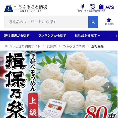
ご利用ガイド
検索履歴
寄附状況
HISの強み
旅行関連から探す
ランキングから探す
返礼品から探す
地域
HISふるさと納税サイト
兵庫県
のふるさと納税
返礼品名