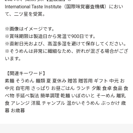
International Taste Institute（国際味覚審査機構）におい
て、二ツ星を受賞。
※画像はイメージです。
※賞味期限は製造日から常温で900日です。
※直射日光および、高温多湿を避けて保存してください。
※そうめんは非常に繊細なため、折れが混ざる場合がござ
います。
【関連キーワード】
素麺 そうめん 麺類 夏 夏休み 贈答 贈答用 ギフト 中元 お
中元 自宅用 さっぱり お昼ごはん ランチ 夕飯 食卓 食品 食
べ物 手延べ製法 簡単調理 乾麺 いぼのいと そーめん 離乳
食 アレンジ 洋風 チャンプル 温かいそうめん ぶっかけ 歳
暮 お歳暮