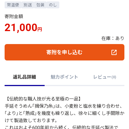
常温便
別送
包装
のし
寄附金額
21,000
円
在庫：あり
寄附を申し込む
返礼品詳細
魅力ポイント
レビュー
(
0
)
【伝統的な職人技が光る至極の一品】
手延そうめん｢揖保乃糸｣は、小麦粉と塩水を練り合わせ、
｢より｣と｢熟成｣を幾度も繰り返し、徐々に細くし手間隙か
けて製造致しております。
これはおよそ600年前から続く、伝統的な手延べ製法で