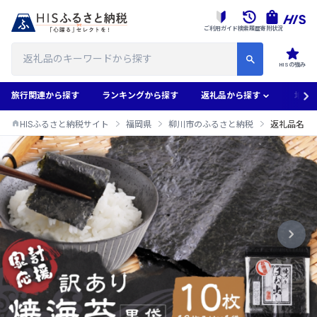
ご利用ガイド
検索履歴
寄附状況
HISの強み
旅行関連から探す
ランキングから探す
返礼品から探す
地域
HISふるさと納税サイト
福岡県
柳川市のふるさと納税
返礼品名