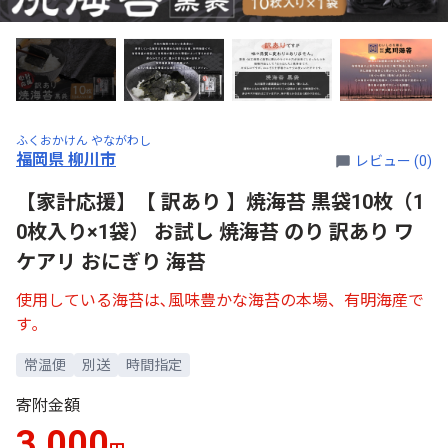
ふくおかけん やながわし
福岡県 柳川市
レビュー (0)
【家計応援】【 訳あり 】焼海苔 黒袋10枚（1
0枚入り×1袋） お試し 焼海苔 のり 訳あり ワ
ケアリ おにぎり 海苔
使用している海苔は､風味豊かな海苔の本場、有明海産で
す｡
常温便
別送
時間指定
寄附金額
3,000