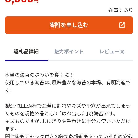
円
在庫：あり
寄附を申し込む
返礼品詳細
魅力ポイント
レビュー
(
0
)
本当の海苔の味わいを食卓に！
使用している海苔は､風味豊かな海苔の本場、有明海産で
す｡
製造･加工過程で海苔に割れやキズや小穴が出来てしまっ
たものを規格外品として｢はね出した｣焼海苔です｡
キズものですが､おにぎりや手巻きに十分お使いいただけ
ます｡
開封後もチャック付きの袋で乾燥剤も入っているため安心