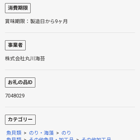
消費期限
賞味期限：製造日から9ヶ月
事業者
株式会社丸川海苔
お礼の品ID
7048029
カテゴリー
魚貝類
>
のり・海藻
>
のり
魚貝類
>
その他魚貝・加工品
>
その他加工品