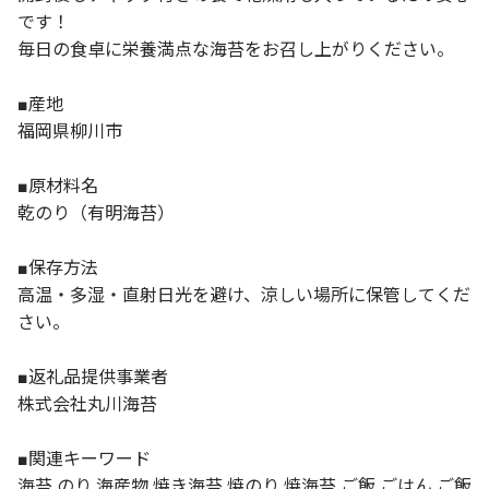
です！
毎日の食卓に栄養満点な海苔をお召し上がりください。
■産地
福岡県柳川市
■原材料名
乾のり（有明海苔）
■保存方法
高温・多湿・直射日光を避け、涼しい場所に保管してくだ
さい。
■返礼品提供事業者
株式会社丸川海苔
■関連キーワード
海苔 のり 海産物 焼き海苔 焼のり 焼海苔 ご飯 ごはん ご飯