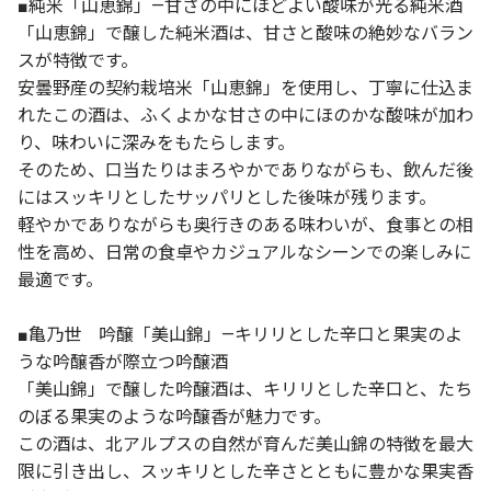
■純米「山恵錦」—甘さの中にほどよい酸味が光る純米酒
「山恵錦」で醸した純米酒は、甘さと酸味の絶妙なバラン
スが特徴です。
安曇野産の契約栽培米「山恵錦」を使用し、丁寧に仕込ま
れたこの酒は、ふくよかな甘さの中にほのかな酸味が加わ
り、味わいに深みをもたらします。
そのため、口当たりはまろやかでありながらも、飲んだ後
にはスッキリとしたサッパリとした後味が残ります。
軽やかでありながらも奥行きのある味わいが、食事との相
性を高め、日常の食卓やカジュアルなシーンでの楽しみに
最適です。
■亀乃世 吟醸「美山錦」—キリリとした辛口と果実のよ
うな吟醸香が際立つ吟醸酒
「美山錦」で醸した吟醸酒は、キリリとした辛口と、たち
のぼる果実のような吟醸香が魅力です。
この酒は、北アルプスの自然が育んだ美山錦の特徴を最大
限に引き出し、スッキリとした辛さとともに豊かな果実香