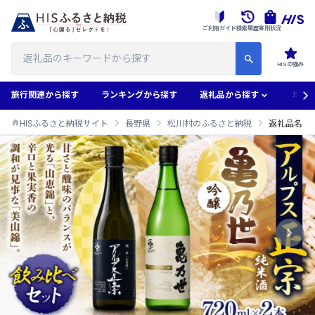
ご利用ガイド
検索履歴
寄附状況
HISの強み
旅行関連から探す
ランキングから探す
返礼品から探す
地域
HISふるさと納税サイト
長野県
松川村のふるさと納税
返礼品名