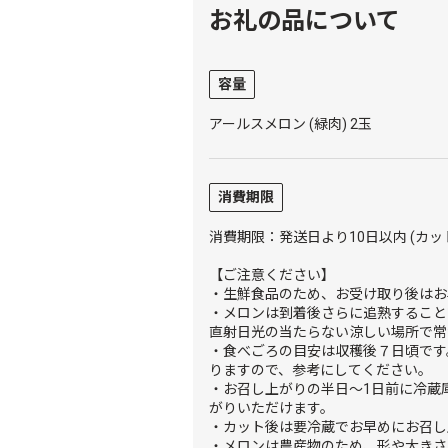
お礼の品について
容量
アールスメロン (緑肉) 2玉
消費期限
消費期限：発送日より10日以内 (カッ
【ご注意ください】
・生鮮食品のため、お受け取り後はお
・メロンは到着後さらに追熟すること
直射日光の当たらない涼しい場所で常
・食べごろの目安は収穫後７日頃です
りますので、参考にしてください。
・お召し上がりの半日～1日前に冷蔵
がりいただけます。
・カット後は要冷蔵でお早めにお召し
・メロンは農産物のため、形や大きさ