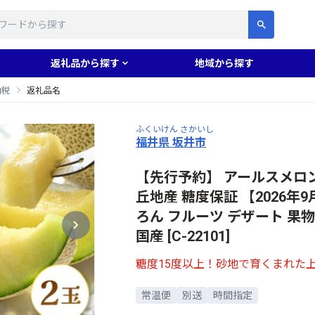
す
返礼品から探す
地域から探す
納税
返礼品名
ふくいけん さかいし
福井県 坂井市
【先行予約】 アールスメロン 
丘地産 糖度保証 【2026年
ろん フルーツ デザート 果物
国産 [C-22101]
糖度15度以上！砂地で育くまれた
常温便
別送
時間指定