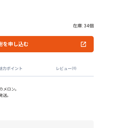
在庫: 34個
附を申し込む
魅力ポイント
レビュー
(
0
)
のメロン。
発送。