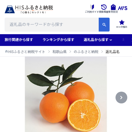
ご利用ガイド
検索履歴
寄附状況
HISの強み
旅行関連から探す
ランキングから探す
返礼品から探す
地域
HISふるさと納税サイト
和歌山県
のふるさと納税
返礼品名