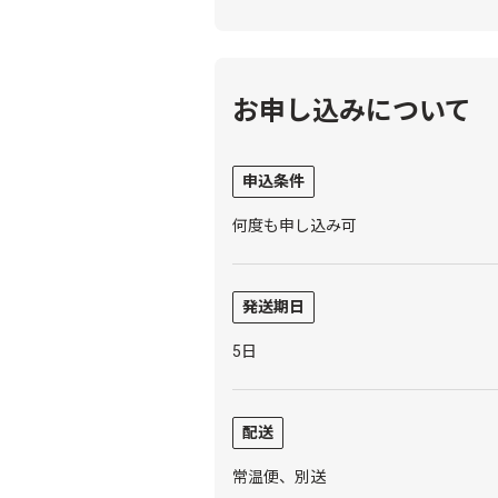
お申し込みについて
申込条件
何度も申し込み可
発送期日
5日
配送
常温便、別送