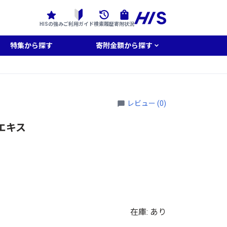
HISの強み
ご利用ガイド
検索履歴
寄附状況
特集から探す
寄附金額から探す
レビュー (0)
エキス
在庫: あり