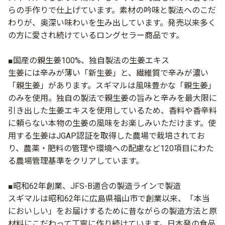
らの手作りで仕上げています。素材の吟味と製法へのこだ
わりが、奥深い味わいを生み出しています。発売以来多く
の方に愛され続けているロングセラー商品です。
■国産の親生姜100%、独自製法の生姜エキス
生姜には辛みが薄い「新生姜」と、繊維質で辛みが濃い
「親生姜」があります。スギマルは風味豊かな「親生姜」
のみを使用。独自の製法で親生姜の旨みと辛みを最大限に
引き出した生姜エキスを使用しているため、香料や香辛料
に頼らない本物の生姜の風味をお楽しみいただけます。使
用する生姜はJGAP認証を取得した農場で栽培されてお
り、農薬・肥料の管理や環境への配慮など120項目にわた
る農場管理基準をクリアしています。
■昭和62年創業、JFS-B適合の製造ラインで製造
スギマルは昭和62年に広島県福山市で創業以来、「本当
においしい」をお届けするために昔ながらの製造方法と原
材料にこだわって丁寧に作り続けています。日本発の食品