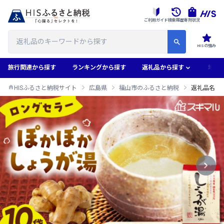
ご利用ガイド
検索履歴
寄附状況
HISの強み
旅行関連から探す
ランキングから探す
返礼品から探す
地域
HISふるさと納税サイト
広島県
福山市のふるさと納税
返礼品名