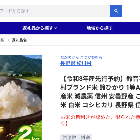
す
返礼品から探す
地域から探す
納税
返礼品名
ながのけん まつかわむら
長野県 松川村
【令和8年産先行予約】鈴音
村ブランド米 鈴ひかり 1等A
産米 減農薬 信州 安曇野産 こ
米 白米 コシヒカリ 長野県 
お米の目利きが認めた、限られた
り】
常温便
別送