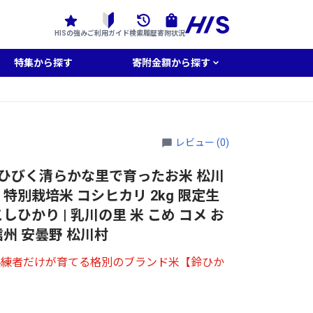
HISの強み
ご利用ガイド
検索履歴
寄附状況
特集から探す
寄附金額から探す
レビュー (0)
ひびく清らかな里で育ったお米 松川
 特別栽培米 コシヒカリ 2kg 限定生
しひかり | 乳川の里 米 こめ コメ お
信州 安曇野 松川村
熟練者だけが育てる格別のブランド米【鈴ひか