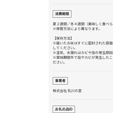
消費期限
夏２週間／冬４週間（美味しく食べら
※保管方法により異なります。
【保存方法】
※届いたお米はすぐに密封された容器
してください。
※湿気、水寝れはカビや虫の発生原因
※賞味期限外で虫やカビが発生したこ
ださい。
事業者
株式会社 乳川の里
お礼の品ID