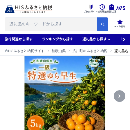
ご利用ガイド
検索履歴
寄附状況
HISの強み
旅行関連から探す
ランキングから探す
返礼品から探す
地域
HISふるさと納税サイト
和歌山県
広川町のふるさと納税
返礼品名