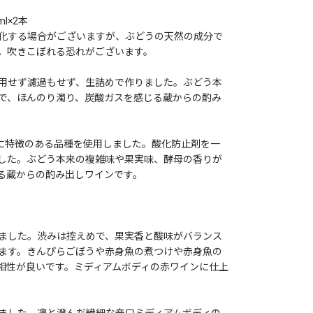
l×2本
化する場合がございますが、ぶどうの天然の成分で
。吹きこぼれる恐れがございます。
用せず濾過もせず、生詰めで作りました。ぶどう本
で、ほんのり濁り、炭酸ガスを感じる蔵からの酌み
に特徴のある品種を使用しました。酸化防止剤を一
した。ぶどう本来の複雑味や果実味、酵母の香りが
る蔵からの酌み出しワインです。
ました。渋みは控えめで、果実香と酸味がバランス
ます。きんぴらごぼうや赤身魚の煮つけや赤身魚の
相性が良いです。ミディアムボディの赤ワインに仕上
ました。凛と澄んだ繊細な辛口ミディアムボディの