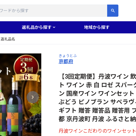
す
返礼品から探す
地域から探す
返礼品名
きょうとふ
京都府
【3回定期便】丹波ワイン 飲み比べ
ト ワイン 赤 白 ロゼ スパ
ン 国産ワイン ワインセット 
ぶどう ピノブラン サペラヴィ
ギフト 贈答 贈答品 贈答用 プ
都 京丹波町 丹波 ふるさと
丹波ワインこだわりのワインセット