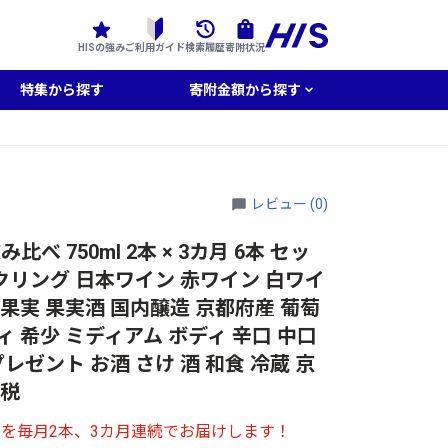
HISの強み
ご利用ガイド
検索履歴
寄附状況
特集から探す
寄附金額から探す
レビュー (0)
 750ml 2本 × 3カ月 6本 セッ
ークリング 日本ワイン 赤ワイン 白ワイ
果実 果実酒 国内醸造 京都府産 葡萄
 希少 ミディアム ボディ 辛口 中口
レゼント お酒 さけ 酒 和食 冷蔵 京
納税
を毎月2本、3カ月連続でお届けします！