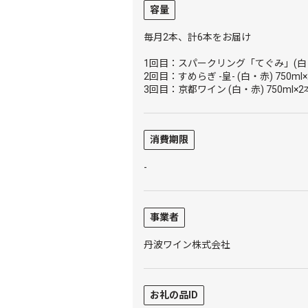
容量
毎月2本、計6本をお届け
1回目：スパークリング「てぐみ」(白・ロ
2回目：すめらぎ -皇- (白・赤) 750ml
3回目：京都ワイン (白・赤) 750ml×2
消費期限
-
事業者
丹波ワイン株式会社
お礼の品ID