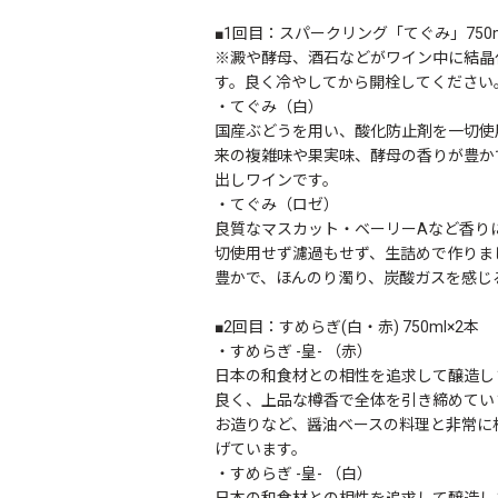
■1回目：スパークリング「てぐみ」750m
※澱や酵母、酒石などがワイン中に結晶
す。良く冷やしてから開栓してください
・てぐみ（白）
国産ぶどうを用い、酸化防止剤を一切使
来の複雑味や果実味、酵母の香りが豊か
出しワインです。
・てぐみ（ロゼ）
良質なマスカット・ベーリーAなど香り
切使用せず濾過もせず、生詰めで作りま
豊かで、ほんのり濁り、炭酸ガスを感じ
■2回目：すめらぎ(白・赤) 750ml×2本
・すめらぎ -皇- （赤）
日本の和食材との相性を追求して醸造し
良く、上品な樽香で全体を引き締めてい
お造りなど、醤油ベースの料理と非常に
げています。
・すめらぎ -皇- （白）
日本の和食材との相性を追求して醸造し