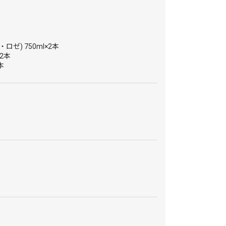
ゼ) 750ml×2本
×2本
本