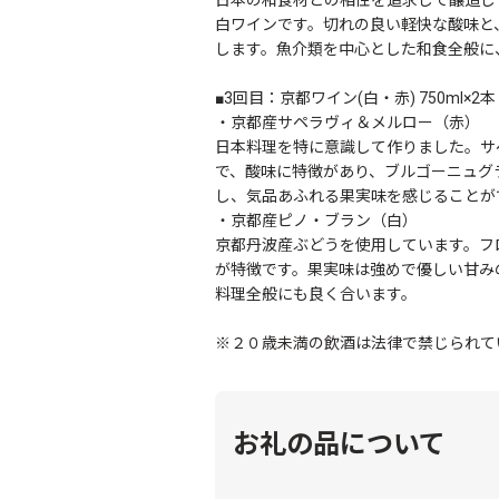
白ワインです。切れの良い軽快な酸味と
します。魚介類を中心とした和食全般に
■3回目：京都ワイン(白・赤) 750ml×2本
・京都産サペラヴィ＆メルロー（赤）
日本料理を特に意識して作りました。サ
で、酸味に特徴があり、ブルゴーニュグ
し、気品あふれる果実味を感じることが
・京都産ピノ・ブラン（白）
京都丹波産ぶどうを使用しています。フ
が特徴です。果実味は強めで優しい甘み
料理全般にも良く合います。
※２０歳未満の飲酒は法律で禁じられて
お礼の品について