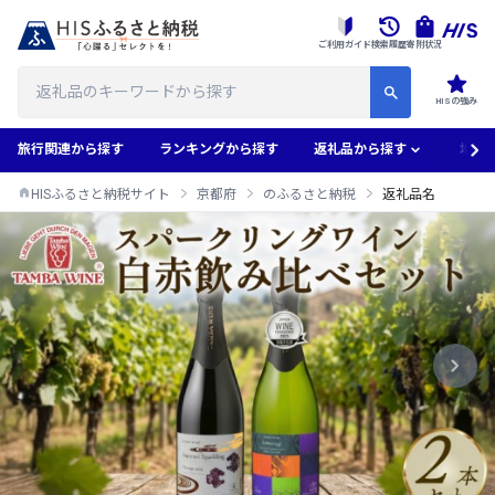
ご利用ガイド
検索履歴
寄附状況
HISの強み
旅行関連から探す
ランキングから探す
返礼品から探す
地域
HISふるさと納税サイト
京都府
のふるさと納税
返礼品名