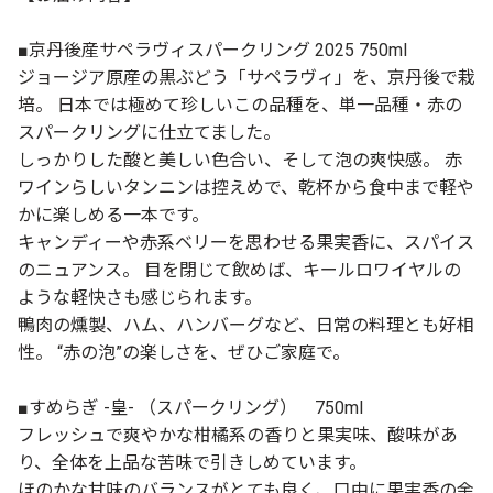
■京丹後産サペラヴィスパークリング 2025 750ml
ジョージア原産の黒ぶどう「サペラヴィ」を、京丹後で栽
培。 日本では極めて珍しいこの品種を、単一品種・赤の
スパークリングに仕立てました。
しっかりした酸と美しい色合い、そして泡の爽快感。 赤
ワインらしいタンニンは控えめで、乾杯から食中まで軽や
かに楽しめる一本です。
キャンディーや赤系ベリーを思わせる果実香に、スパイス
のニュアンス。 目を閉じて飲めば、キールロワイヤルの
ような軽快さも感じられます。
鴨肉の燻製、ハム、ハンバーグなど、日常の料理とも好相
性。 “赤の泡”の楽しさを、ぜひご家庭で。
■すめらぎ -皇- （スパークリング） 750ml
フレッシュで爽やかな柑橘系の香りと果実味、酸味があ
り、全体を上品な苦味で引きしめています。
ほのかな甘味のバランスがとても良く、口中に果実香の余