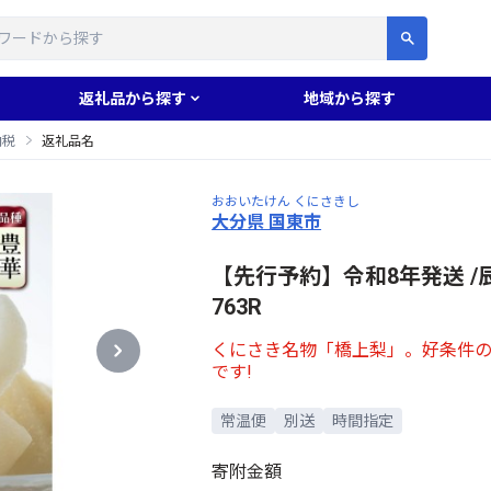
す
返礼品から探す
地域から探す
納税
返礼品名
おおいたけん くにさきし
大分県 国東市
【先行予約】令和8年発送 /辰
763R
くにさき名物「橋上梨」。好条件
です!
常温便
別送
時間指定
寄附金額