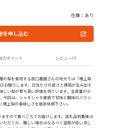
在庫：あり
附を申し込む
魅力ポイント
レビュー
(
0
)
種の梨を栽培する辰口農園さんの地元では「橋上梨
キロお贈りします。日当たりの良さと標高が生み出す
味しい梨が育ち高い評価を得ています。生産量が少
。今回は、シャキシャキ食感で甘味と酸味のバラン
に橋上梨の美味しさを是非体感下さい。
いますので食べごろでお届けします。返礼品到着後は
いただくか、難しい場合はなるべく温度が低い涼し