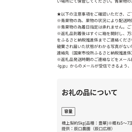
い場所にて保管してください。青果物の
★以下の注意事項をご確認いただき、ご
※青果物の為、果物の状況により配送時
※青果物の為着日指定は承れません。ご
※返礼品到着後はすぐに箱を開封し、万
をふるさと納税推進係までご連絡くださ
破棄され届いた状態がわかる写真がない
連絡先（国東市役所ふるさと納税推進係）：furusat
※返礼品発送時期のご連絡などをメール配信にて
-lg.jp」からのメールが受信できるよ
お礼の品について
容量
橋上梨約5㎏(品種：豊華)※概ね5〜7
提供：辰口農園（辰口広樹）