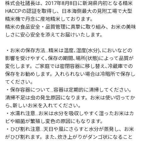
株式会社諸長は、2017年8月8日に新潟県内初となる精米
HACCPの認証を取得し、日本海側最大の見附工場で大型
精米機で丹念に産地精米しております。
精米の食品安全・品質管理に真摯に取り組み、お米の美味
しさに安心安全を添えてお届けいたします。
・お米の保存方法…精米は温度､湿度(水分)､においなどの
影響を受けやすく､保存の期間､場所(状態)によって品質が
変化します。ご家庭では密閉容器に移し替え､冷蔵庫での
保存をお勧めします。入れられない場合は冷暗所で保存し
てください。
・保存容器について…容器は定期的に清掃してください｡
清掃不足は虫の発生原因になります。お米は使い切ってか
ら､新しいお米を入れてください。
・水濡れ注意…お米は水分を吸収しやすく湿ったお米はカ
ビや細菌が繁殖し変色の原因にもなります。
・ひび割れ注意…天日や風にさらすと水分が蒸発し、お米
がひび割れます。また､炊き上がりがダンゴ状になること