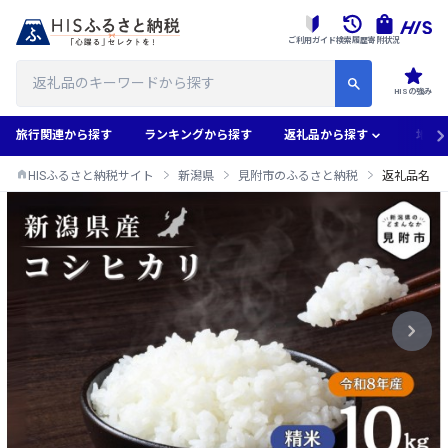
ご利用ガイド
検索履歴
寄附状況
HISの強み
旅行関連から探す
ランキングから探す
返礼品から探す
地域
HISふるさと納税サイト
新潟県
見附市のふるさと納税
返礼品名