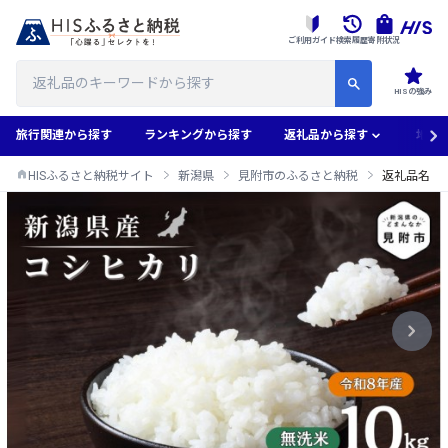
ご利用ガイド
検索履歴
寄附状況
HISの強み
旅行関連から探す
ランキングから探す
返礼品から探す
地域
HISふるさと納税サイト
新潟県
見附市のふるさと納税
返礼品名