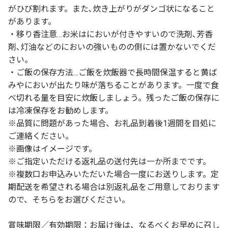
がひび割れます。また､炊き上がりがダンゴ状になること
があります。
・移り香注意…お米はにおいが付きやすいので洗剤､芳香
剤､灯油などのにおいの強いものの側には置かないでくだ
さい。
・ご飯の保存方法…ご飯を炊飯器で長時間保温すると黄ば
みやにおいが出たり味が落ちることがあります。一度で食
べ切れる量を目安に炊飯しましょう。残ったご飯の保存に
は冷凍保存をお勧めします。
※品質に問題があった場合、お礼品到着後1週間を目処に
ご連絡ください。
※画像はイメージです。
※ご指定いただける返礼品の送付先は一か所までです。
※複数口お申込みいただいた場合一度にお送りします。定
期配送を希望される場合は別返礼品をご用意しております
ので、そちらをお選びください。
賞味期限／有効期限：お届け後は、なるべくお早めに召し