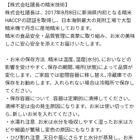
【株式会社諸長の精米技術】
株式会社諸長は、2017年8月8日に新潟県内初となる精米
HACCPの認証を取得し、日本海側最大の見附工場で大型
精米機で丹念に産地精米しております。
精米の食品安全・品質管理に真摯に取り組み、お米の美味
しさに安心安全を添えてお届けいたします。
・お米の保存方法…精米は温度､湿度(水分)､においなどの
影響を受けやすく､保存の期間､場所(状態)によって品質が
変化します。ご家庭では密閉容器に移し替え､冷蔵庫での
保存をお勧めします。入れられない場合は冷暗所で保存し
てください。
・保存容器について…容器は定期的に清掃してください｡
清掃不足は虫の発生原因になります。お米は使い切ってか
ら､新しいお米を入れてください。
・水濡れ注意…お米は水分を吸収しやすく湿ったお米はカ
ビや細菌が繁殖し変色の原因にもなります。
・ひび割れ注意…天日や風にさらすと水分が蒸発し、お米