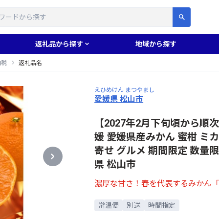
す
返礼品から探す
地域から探す
納税
返礼品名
えひめけん まつやまし
愛媛県 松山市
【2027年2月下旬頃から順次発
媛 愛媛県産みかん 蜜柑 ミカン
寄せ グルメ 期間限定 数量限
県 松山市
濃厚な甘さ！春を代表するみかん「
常温便
別送
時間指定