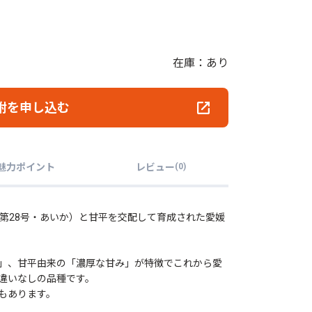
在庫：あり
附を申し込む
魅力ポイント
レビュー
(
0
)
試第28号・あいか）と甘平を交配して育成された愛媛
」、甘平由来の「濃厚な甘み」が特徴でこれから愛
違いなしの品種です。
もあります。