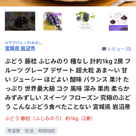
みやぎけん いわぬまし
宮城県 岩沼市
レビュー (0)
ぶどう 藤稔 ふじみのり 種なし 計約1kg 2房 フ
ルーツ グレープ デザート 超大粒 あま～い 甘
い ジューシー ほどよい 酸味 バランス 果汁 た
っぷり 世界最大級 コク 風味 深み 果肉 柔らか
みずみずしい スイーツ フローズン 究極のぶど
う こんなぶどう食べたことない 宮城県 岩沼産
ぶどう 藤稔（ふじみのり） 約1kg（2房）
常温便
別送
時間指定