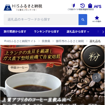
ご利用ガイド
検索履歴
寄附状況
HISの強み
旅行関連から探す
ランキングから探す
返礼品から探す
地域
HISふるさと納税サイト
奈良県
御所市のふるさと納税
返礼品名