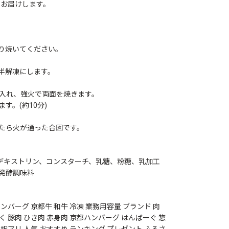
でお届けします。
り焼いてください。
半解凍にします。
入れ、強火で両面を焼きます。
。(約10分)
たら火が通った合図です。
、デキストリン、コンスターチ、乳糖、粉糖、乳加工
発酵調味料
ハンバーグ 京都牛 和牛 冷凍 業務用容量 ブランド 肉
く 豚肉 ひき肉 赤身肉 京都ハンバーグ はんばーぐ 惣
 訳アリ 人気 おすすめ ランキング プレゼント ふるさ