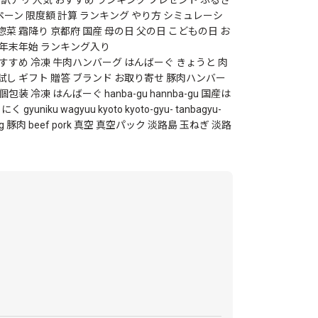
ーン 限度額 計算 ランキング やり方 シミュレーシ
菜 霜降り 京都府 国産 母の日 父の日 こどもの日 お
 年末年始 ランキング入り
おすすめ 冷凍 牛肉ハンバーグ はんばーぐ きょうと 肉
試し ギフト 贈答 ブランド お取り寄せ 豚肉ハンバー
 冷凍 はんばーぐ hanba-gu hannba-gu 国産は
yuniku wagyuu kyoto kyoto-gyu- tanbagyu-
ng 豚肉 beef pork 真空 真空パック 淡路島 玉ねぎ 淡路