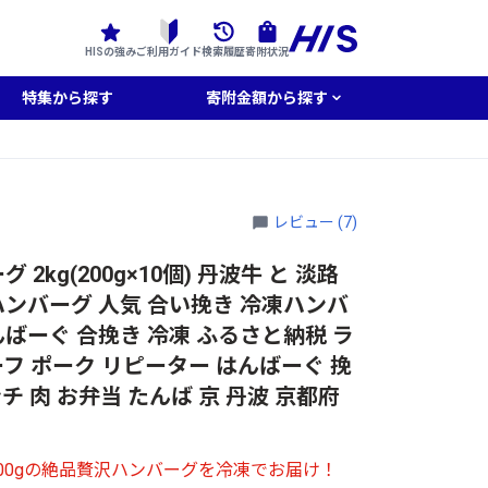
HISの強み
ご利用ガイド
検索履歴
寄附状況
特集から探す
寄附金額から探す
レビュー (7)
kg(200g×10個) 丹波牛 と 淡路
ハンバーグ 人気 合い挽き 冷凍ハンバ
んばーぐ 合挽き 冷凍 ふるさと納税 ラ
ーフ ポーク リピーター はんばーぐ 挽
 ミンチ 肉 お弁当 たんば 京 丹波 京都府
200gの絶品贅沢ハンバーグを冷凍でお届け！