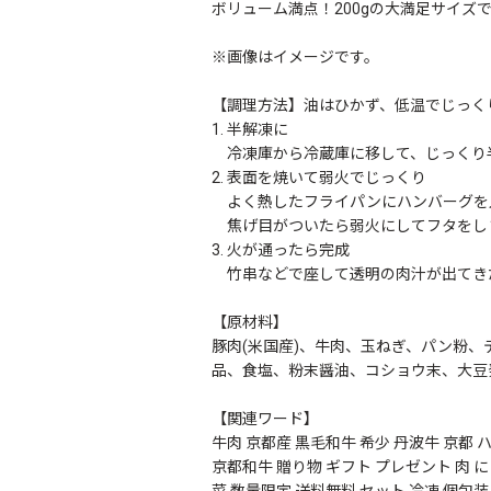
ボリューム満点！200gの大満足サイズ
※画像はイメージです。
【調理方法】油はひかず、低温でじっく
1. 半解凍に
冷凍庫から冷蔵庫に移して、じっくり
2. 表面を焼いて弱火でじっくり
よく熱したフライパンにハンバーグを
焦げ目がついたら弱火にしてフタをします
3. 火が通ったら完成
竹串などで座して透明の肉汁が出てき
【原材料】
豚肉(米国産)、牛肉、玉ねぎ、パン粉
品、食塩、粉末醤油、コショウ末、大豆
【関連ワード】
牛肉 京都産 黒毛和牛 希少 丹波牛 京都 
京都和牛 贈り物 ギフト プレゼント 肉 に
菜 数量限定 送料無料 セット 冷凍 個包装