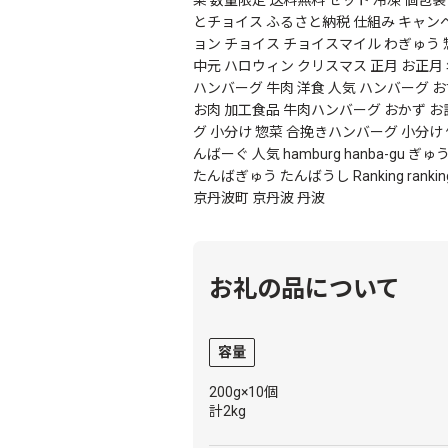
とチョイス ふるさと納税 仕組み キャンペ
ョン チョイス チョイスマイル わぎゅう 惣
中元 ハロウィン クリスマス 正月 お正月
ハンバーグ 牛肉 洋食 人気 ハンバーグ 
お肉 加工食品 牛肉ハンバーグ おかず お
グ 小分け 惣菜 合挽きハンバーグ 小分け 個包装
んばーぐ 人気 hamburg hanba-gu ぎゅうにく g
たんばぎゅう たんばうし Ranking ranki
京丹波町 京丹波 丹波
お礼の品について
容量
200g×10個
計2kg