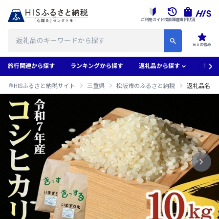
ご利用ガイド
検索履歴
寄附状況
HISの強み
旅行関連から探す
ランキングから探す
返礼品から探す
地域
HISふるさと納税サイト
三重県
松阪市のふるさと納税
返礼品名